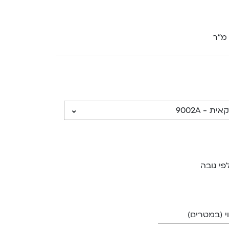
 מ”ר
פי גובה
 (במטרים)