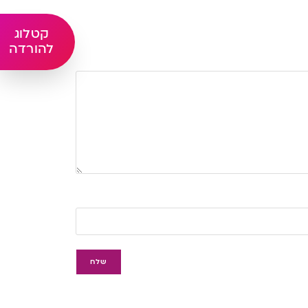
קטלוג
להורדה