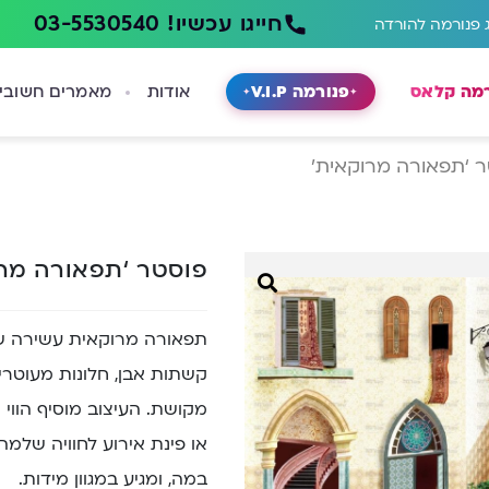
חייגו עכשיו! 03-5530540
 פנורמה להורדה
רמה קלאס
פנורמה V.I.P
אודות
מאמרים חשובי
 ‘תפאורה מרוקאית’
פוסטר ‘תפאורה מר
תפאורה מרוקאית עשירה ש
קשתות אבן, חלונות מעוטרים
מקושת. העיצוב מוסיף הווי 
או פינת אירוע לחוויה שלמ
במה, ומגיע במגוון מידות.