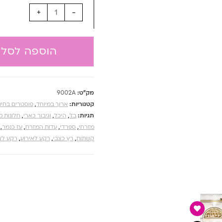
+
-
הוספה לסל
מק"ט:
9002A
קטגוריות:
ארוך במיוחד
,
פוסטרים בחית
תגיות:
בז'
,
היכל
,
וגיבור כארי
,
חלונות מ
מזרחי
,
ספרדי
,
עדות המזרח
,
עז כנמר
,
קשתות
,
רץ כצבי
,
רקע לאירוע
,
רקע לצ