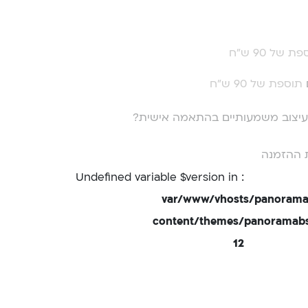
ת של 90 ש"ח
תוספת של 90 ש"ח
י עיצוב משמעותיים בהתאמה אישית?
 ההזמנה
: Undefined variable $version in
/var/www/vhosts/panorama
content/themes/panoramabsd
12