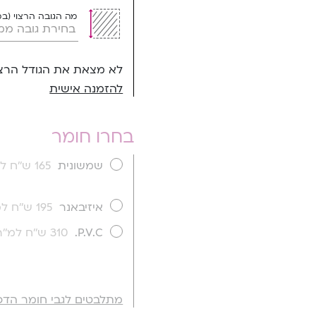
מה הגובה הרצוי (ב
לא מצאת את הגודל הרצו
להזמנה אישית
בחרו חומר
שמשונית
165 ש''ח למ''ר
איזיבאנר
195 ש''ח למ''ר
P.V.C.
310 ש''ח למ''ר
מתלבטים לגבי חומר הדפ