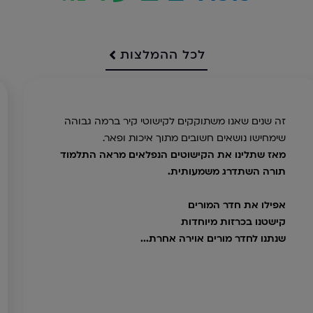
לכל ההמלצות
כבר כמה שנים אני מזמינה קישוטים מפנורמה.
ושמחתי מאד שנכנסו כספק דרך רשת "בני יוסף".
- לא ידוע לי באופן אישי על עוד מוצרי תוכן ואוירה
ברמה כזו!
תמיד התוצאות היו מידיות ובטוב טעם. כמו כן החזיקו
מעמד לאורך זמן. התמונות היו אמנותיות ממש, ברמה
רוחנית ואיכותית וברוח בית יעקב. נשארנו עם הרגשה
טובה וסיפוק שבחרתי בחירה נכונה בס"ד.
המלצתי לא לבזבז את הזמן והכסף על גרפיקאיות,
אלא ישירות לפנות לפנורמה.