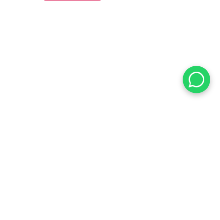
הי
הרשמו כע