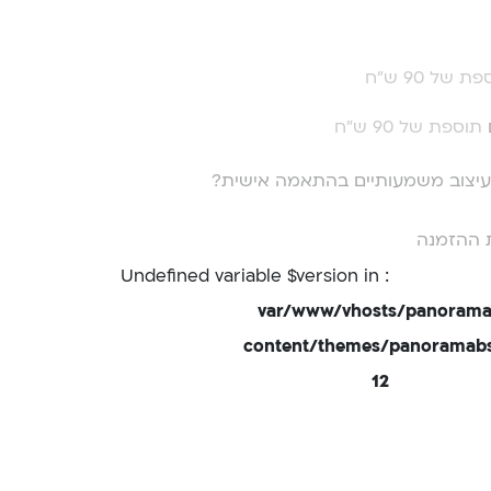
ת של 90 ש"ח
תוספת של 90 ש"ח
י עיצוב משמעותיים בהתאמה אישית?
 ההזמנה
: Undefined variable $version in
/var/www/vhosts/panorama
content/themes/panoramabsd
12