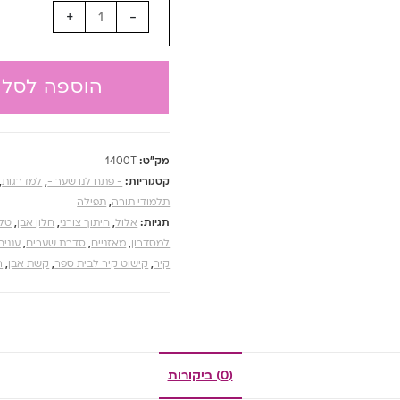
+
-
הוספה לסל
מק"ט:
1400T
קטגוריות:
- פתח לנו שער -
,
למדרגות
,
תלמודי תורה
,
תפילה
תגיות:
אלול
,
חיתוך צורני
,
חלון אבן
,
טלי
למסדרון
,
מאזניים
,
סדרת שערים
,
עננים
קיר
,
קישוט קיר לבית ספר
,
קשת אבן
,
ר
(0) ביקורות