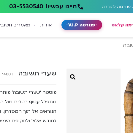
חייגו עכשיו! 03-5530540
 פנורמה להורדה
רמה קלאס
פנורמה V.I.P
אודות
מאמרים חשובי
ובה
שערי תשובה
1400T
פוסטר ‘שערי תשובה’ פותח ב
מתפלל עטוף בטלית מול הכו
הנוראים אל תוך המסדרון,
לחודש אלול ולתקופת הימים ה