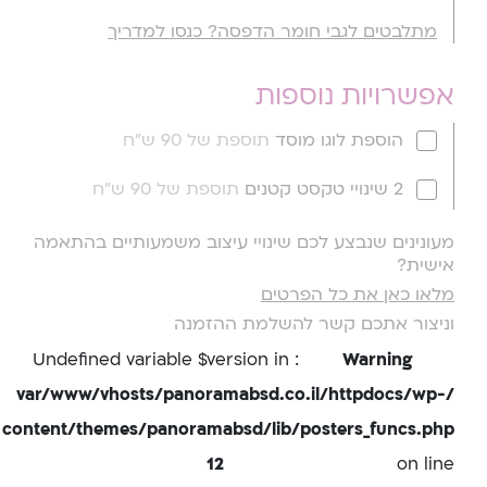
מתלבטים לגבי חומר הדפסה? כנסו למדריך
אפשרויות נוספות
הוספת לוגו מוסד
תוספת של 90 ש"ח
2 שינויי טקסט קטנים
תוספת של 90 ש"ח
מעונינים שנבצע לכם שינויי עיצוב משמעותיים בהתאמה
אישית?
מלאו כאן את כל הפרטים
וניצור אתכם קשר להשלמת ההזמנה
: Undefined variable $version in
Warning
/var/www/vhosts/panoramabsd.co.il/httpdocs/wp-
content/themes/panoramabsd/lib/posters_funcs.php
12
on line