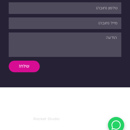
שלח!
השימוש, ללא אישור מפורש בכתב, במידע וחומר כתוב או מדיה
מכל סוג שהיא מהאתר אסורה בהחלט על פי דיני התורה והחוק.
כל הזכויות שמורות לפנורמה. 03-5-530-540
עיצוב ואפיון דף הבית:
Rocket Studio