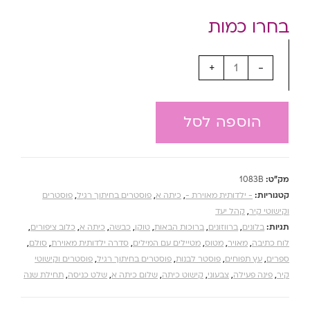
+
-
הוספה לסל
מק"ט:
1083B
קטגוריות:
- ילדותית מאוירת -
,
כיתה א
,
פוסטרים בחיתוך רגיל
,
פוסטרים
וקישוטי קיר
,
קהל יעד
תגיות:
בלונים
,
ברווזונים
,
ברוכות הבאות
,
טוקן
,
כבשה
,
כיתה א
,
כלוב ציפורים
,
לוח כתיבה
,
מאויר
,
מטוס
,
מטיילים עם המילים
,
סדרה ילדותית מאוירת
,
סולם
,
ספרים
,
עץ תפוחים
,
פוסטר לבנות
,
פוסטרים בחיתוך רגיל
,
פוסטרים וקישוטי
קיר
,
פינה פעילה
,
צבעוני
,
קישוט כיתה
,
שלום כיתה א
,
שלט כניסה
,
תחילת שנה