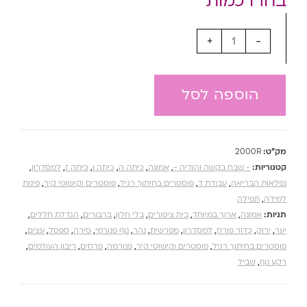
+
-
הוספה לסל
מק"ט:
2000R
קטגוריות:
- שבח בקשה והודיה -
,
אמונה
,
כיתה ה
,
כיתה ו
,
כיתה ז
,
למסדרון
,
נפלאות הבריאה
,
עבודת ד
,
פוסטרים בחיתוך רגיל
,
פוסטרים וקישוטי קיר
,
פינות
למידה
,
תפילה
תגיות:
אמונה
,
ארוך במיוחד
,
בית ציפורים
,
בלי חלון
,
ברבורים
,
הגדלת חללים
,
יער
,
ירוק
,
כדור פורח
,
למסדרון
,
מפרשית
,
נהר
,
נוף פנורמי
,
סירה
,
ספסל
,
עצים
,
פוסטרים בחיתוך רגיל
,
פוסטרים וקישוטי קיר
,
פנורמה
,
פרחים
,
ריבון העולמים
,
רקע נוף
,
שביל