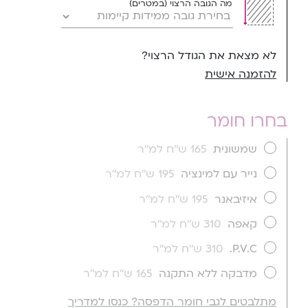
מה הגובה הרצוי (במטרים)
לא מצאת את הגודל הרצוי?
להזמנה אישית
בחרו חומר
שמשונית
165 ש''ח למ''ר
נייר עם למינציה
195 ש''ח למ''ר
איזיבאנר
195 ש''ח למ''ר
קאפה
310 ש''ח למ''ר
P.V.C.
310 ש''ח למ''ר
מדבקה ללא התקנה
165 ש''ח למ''ר
מתלבטים לגבי חומר הדפסה? כנסו למדריך