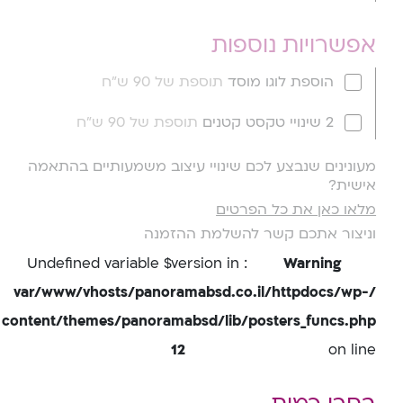
אפשרויות נוספות
הוספת לוגו מוסד
תוספת של 90 ש"ח
2 שינויי טקסט קטנים
תוספת של 90 ש"ח
מעונינים שנבצע לכם שינויי עיצוב משמעותיים בהתאמה
אישית?
מלאו כאן את כל הפרטים
וניצור אתכם קשר להשלמת ההזמנה
: Undefined variable $version in
Warning
/var/www/vhosts/panoramabsd.co.il/httpdocs/wp-
content/themes/panoramabsd/lib/posters_funcs.php
12
on line