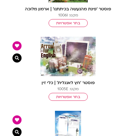
פוסטר ‘פינת מהנעשה בכיתתנו’ | ארמון מלוכה
מקט: 1006I
בחר אפשרויות
צפייה מ
פוסטר ‘חץ לאנגלית’ | כלי זין
מקט: 1005E
בחר אפשרויות
צפייה מ