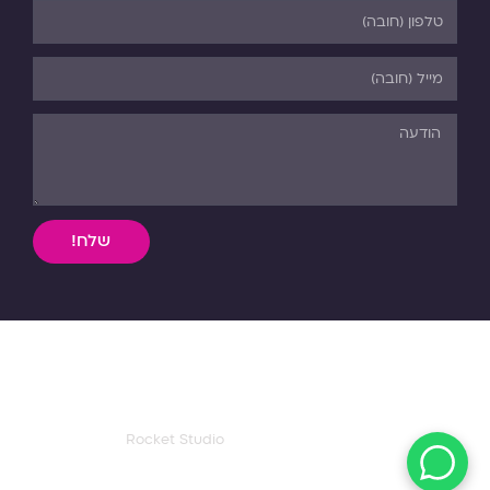
שלח!
השימוש, ללא אישור מפורש בכתב, במידע וחומר כתוב או מדיה
מכל סוג שהיא מהאתר אסורה בהחלט על פי דיני התורה והחוק.
כל הזכויות שמורות לפנורמה. 03-5-530-540
עיצוב ואפיון דף הבית:
Rocket Studio