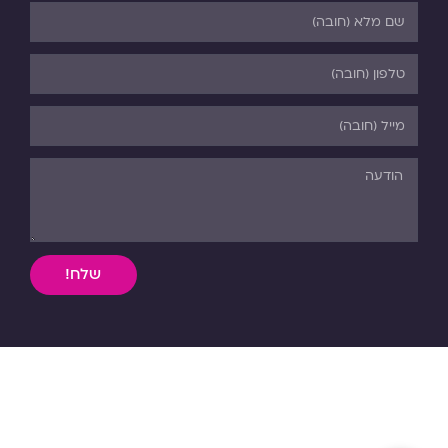
שלח!
השימוש, ללא אישור מפורש בכתב, במידע וחומר כתוב או מדיה
מכל סוג שהיא מהאתר אסורה בהחלט על פי דיני התורה והחוק.
כל הזכויות שמורות לפנורמה. 03-5-530-540