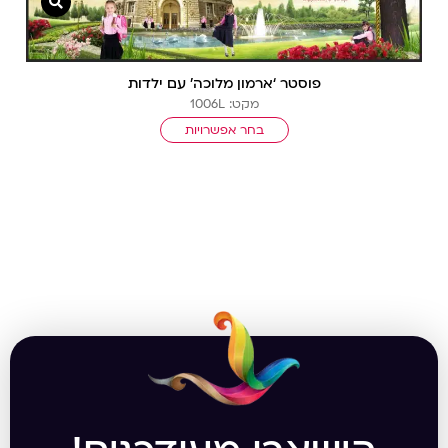
צפייה מ
פוסטר ‘ארמון מלוכה’ עם ילדות
מקט: 1006L
בחר אפשרויות