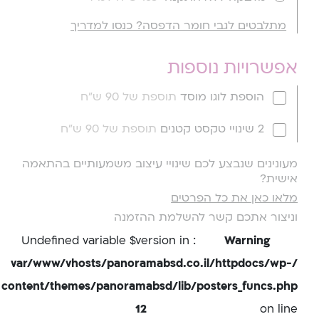
מתלבטים לגבי חומר הדפסה? כנסו למדריך
אפשרויות נוספות
הוספת לוגו מוסד
תוספת של 90 ש"ח
2 שינויי טקסט קטנים
תוספת של 90 ש"ח
מעונינים שנבצע לכם שינויי עיצוב משמעותיים בהתאמה
אישית?
מלאו כאן את כל הפרטים
וניצור אתכם קשר להשלמת ההזמנה
: Undefined variable $version in
Warning
/var/www/vhosts/panoramabsd.co.il/httpdocs/wp-
content/themes/panoramabsd/lib/posters_funcs.php
12
on line