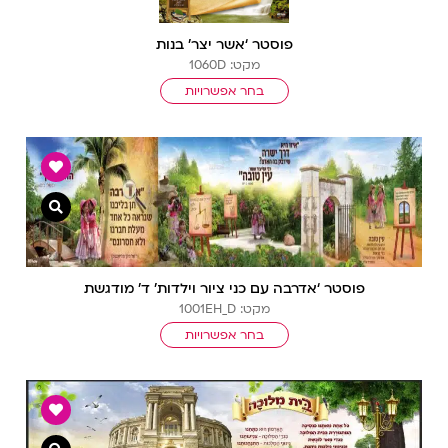
פוסטר ‘אשר יצר’ בנות
מקט: 1060D
בחר אפשרויות
צפייה מ
פוסטר ‘אדרבה עם כני ציור וילדות’ ד’ מודגשת
מקט: 1001EH_D
בחר אפשרויות