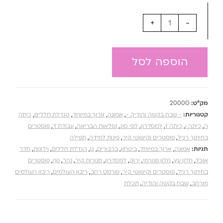
+
-
הוספה לסל
מק"ט:
2000G
קטגוריות:
- שבח בקשה והודיה -
,
אמונה
,
ארוך במיוחד
,
הגדלת חללים
,
כיתה
ה
,
כיתה ו
,
כיתה ז
,
למסדרון
,
לפי סוג
,
נפלאות הבריאה
,
עבודת ד
,
פוסטרים
בחיתוך רגיל
,
פוסטרים וקישוטי קיר
,
פינות למידה
,
תפילה
תגיות:
אמונה
,
ארוך במיוחד
,
ביטחון
,
ברבורים
,
גן
,
הגדלת חללים
,
וילונות
,
חדר
אוכל
,
חלון עץ
,
חלון פנורמי
,
ירוק
,
למסדרון
,
מנורות קיר
,
נהר
,
נוף
,
פוסטרים
בחיתוך רגיל
,
פוסטרים וקישוטי קיר
,
פורמט רחב
,
ריבון העולמים
,
ריבון העולמים
מורחב
,
שבח בקשה והודיה
,
תכלת