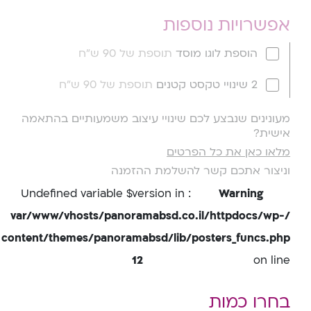
אפשרויות נוספות
הוספת לוגו מוסד
תוספת של 90 ש"ח
2 שינויי טקסט קטנים
תוספת של 90 ש"ח
מעונינים שנבצע לכם שינויי עיצוב משמעותיים בהתאמה
אישית?
מלאו כאן את כל הפרטים
וניצור אתכם קשר להשלמת ההזמנה
: Undefined variable $version in
Warning
/var/www/vhosts/panoramabsd.co.il/httpdocs/wp-
content/themes/panoramabsd/lib/posters_funcs.php
12
on line