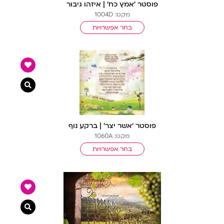
פוסטר ‘אמץ כח’ | איזהו גיבור
מקט: 1004D
בחר אפשרויות
צפייה מ
פוסטר ‘אשר יצר’ | ברקע נוף
מקט: 1060A
בחר אפשרויות
צפייה מ