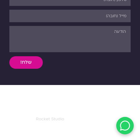
שלח!
השימוש, ללא אישור מפורש בכתב, במידע וחומר כתוב או מדיה
מכל סוג שהיא מהאתר אסורה בהחלט על פי דיני התורה והחוק.
כל הזכויות שמורות לפנורמה. 03-5-530-540
עיצוב ואפיון דף הבית:
Rocket Studio