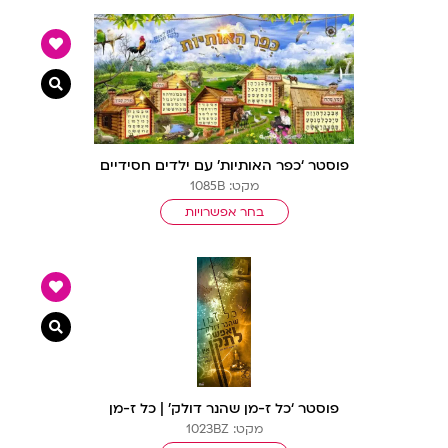
צפייה מ
פוסטר ‘כפר האותיות’ עם ילדים חסידיים
מקט: 1085B
בחר אפשרויות
צפייה מ
פוסטר ‘כל ז-מן שהנר דולק’ | כל ז-מן
מקט: 1023BZ