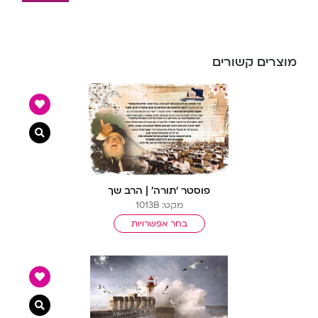
מוצרים קשורים
צפייה מ
פוסטר ‘תורה’ | הרב שך
מקט: 1013B
בחר אפשרויות
צפייה מ