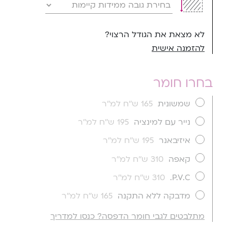
לא מצאת את הגודל הרצוי?
להזמנה אישית
בחרו חומר
שמשונית
165 ש''ח למ''ר
נייר עם למינציה
195 ש''ח למ''ר
איזיבאנר
195 ש''ח למ''ר
קאפה
310 ש''ח למ''ר
P.V.C.
310 ש''ח למ''ר
מדבקה ללא התקנה
165 ש''ח למ''ר
מתלבטים לגבי חומר הדפסה? כנסו למדריך