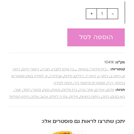
+
-
הוספה לסל
מק"ט:
1041K
קטגוריות:
- בית מידות / בנאיות -
,
בין אדם לחברו
,
חברה
,
כישורי חיים
,
כיתה
א
,
כיתה ב
,
כיתה ג
,
כיתה ד
,
כללים
,
מידות
,
עבודת ד
,
פ. למידה בנות
,
פוסטרים
בחיתוך רגיל
,
פוסטרים וקישוטי קיר
,
פינות למידה
תגיות:
אדום
,
איורים
,
אתר בניה
,
בית מידות
,
בנאית
,
בנות
,
וקטורי
,
חסד
,
יושר
,
כאן בונים
,
כיתה
,
כיתות בינוניות
,
מידות
,
עזרה לזולת
,
צהוב
,
שלוה
,
תיקון המידות
יתכן שתרצו לראות גם פוסטרים אלו: