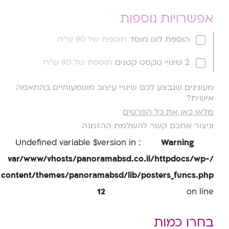
אפשרויות נוספות
הוספת לוגו מוסד
תוספת של 90 ש"ח
2 שינויי טקסט קטנים
תוספת של 90 ש"ח
מעונינים שנבצע לכם שינויי עיצוב משמעותיים בהתאמה
אישית?
מלאו כאן את כל הפרטים
וניצור אתכם קשר להשלמת ההזמנה
: Undefined variable $version in
Warning
/var/www/vhosts/panoramabsd.co.il/httpdocs/wp-
content/themes/panoramabsd/lib/posters_funcs.php
12
on line