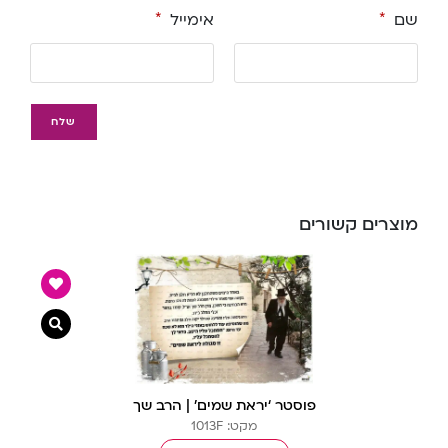
שם
*
אימייל
*
מוצרים קשורים
צפייה מ
פוסטר ‘יראת שמים’ | הרב שך
מקט: 1013F