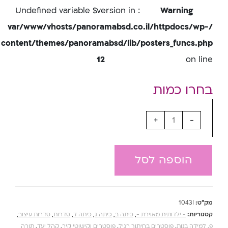
: Undefined variable $version in
Warning
/var/www/vhosts/panoramabsd.co.il/httpdocs/wp-
content/themes/panoramabsd/lib/posters_funcs.php
12
on line
+
-
הוספה לסל
מק"ט:
1043I
קטגוריות:
- ילדותית מאוירת -
,
כיתה ב
,
כיתה ג
,
כיתה ד
,
סדרות
,
סדרות עיצוב
,
פ. למידה בנות
,
פוסטרים בחיתוך רגיל
,
פוסטרים וקישוטי קיר
,
קהל יעד
,
תורה