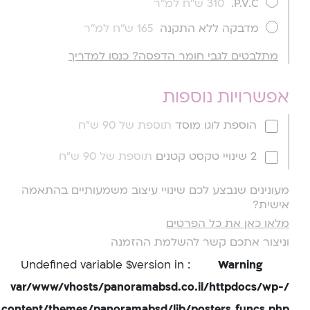
P.V.C.
310 ש''ח למ''ר
מדבקה ללא התקנה
165 ש''ח למ''ר
מתלבטים לגבי חומר הדפסה? כנסו למדריך
אפשרויות נוספות
הוספת לוגו מוסד
תוספת של 90 ש"ח
2 שינויי טקסט קטנים
תוספת של 90 ש"ח
מעונינים שנבצע לכם שינויי עיצוב משמעותיים בהתאמה
אישית?
מלאו כאן את כל הפרטים
וניצור אתכם קשר להשלמת ההזמנה
: Undefined variable $version in
Warning
/var/www/vhosts/panoramabsd.co.il/httpdocs/wp-
content/themes/panoramabsd/lib/posters_funcs.php