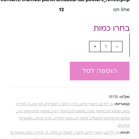
12
on line
+
-
הוספה לסל
מק"ט:
1815B
קטגוריות:
גני ילדים
,
כישורי חיים
,
כללי
,
לחצר
,
למסדרון
,
לפי סוג
,
פ. למידה
בנות
,
פוסטרים בחיתוך צורני
,
פוסטרים בחיתוך רגיל
,
פוסטרים וקישוטי קיר
,
פוסטרים חדשים לתשפ''ה
,
פינות לגן
,
פינות למידה
,
שלט כניסה
,
תפאורות
ושלטים
תגיות:
גני ילדים
,
כישורי חיים
,
לחצר
,
למסדרון
,
מימד
,
פ. למידה בנות
,
פוסטרים