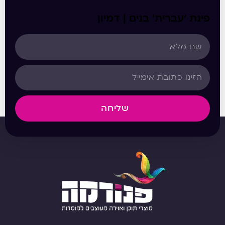
פינת ‘עברית’ בנים | דמיון
שליחה