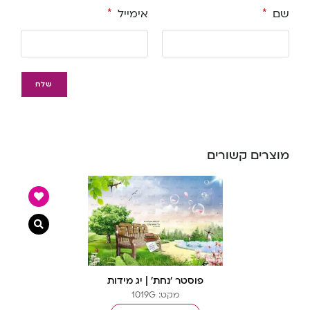
שם
*
אימייל
*
מוצרים קשורים
צפייה מ
פוסטר ‘נחת’ | יג מידות
מקט: 1019G