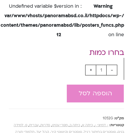
: Undefined variable $version in
Warning
/var/www/vhosts/panoramabsd.co.il/httpdocs/wp-
content/themes/panoramabsd/lib/posters_funcs.php
12
on line
+
-
הוספה לסל
מק"ט:
1052G
קטגוריות:
- דמיוני -
,
כיתה א
,
כיתה ב
,
מפרי עטינו
,
סדרות
,
עברית
,
פ. למידה
בנים
,
פוסטרים בחיתוך רגיל
,
פוסטרים וקישוטי קיר
,
קהל יעד
,
תלמודי תורה