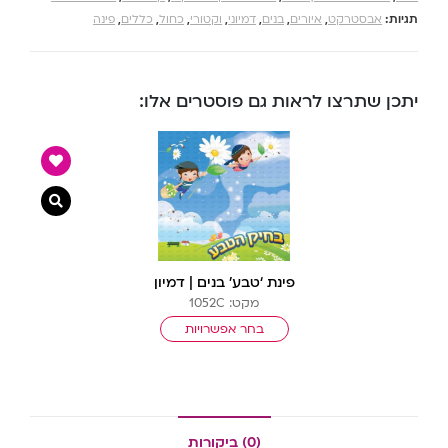
תגיות:
אבסטרקט
,
איורים
,
בנים
,
דמיוני
,
וקטורי
,
כחול
,
כללים
,
פינה
יתכן שתרצו לראות גם פוסטרים אלו:
צפייה מ
פינת ‘טבע’ בנים | דמיון
מקט: 1052C
בחר אפשרויות
(0) ביקורות