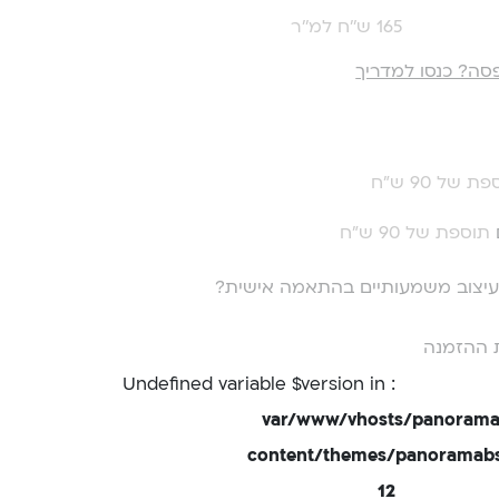
165 ש''ח למ''ר
סה? כנסו למדריך
ת של 90 ש"ח
תוספת של 90 ש"ח
י עיצוב משמעותיים בהתאמה אישית?
 ההזמנה
: Undefined variable $version in
/var/www/vhosts/panorama
content/themes/panoramabsd
12