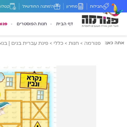
חבילות
מחירון
ה'מתנה החודשית'
קטלוג
דף הבית
חנות הפוסטרים
פנו
אתה כאן:
פנורמה
>
חנות
>
כללי
>
פינת עברית בנים | בנא