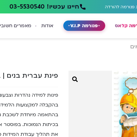
חייגו עכשיו! 03-5530540
 פנורמה להורדה
רמה קלאס
פנורמה V.I.P
אודות
מאמרים חשובי
ים
פינת עברית בנים | 
פינות למידה נהדרות וצבעו
בהקבלה למקצועות הלמידה ה
בהתאמה מיוחדת לשכבת גיל 
בכיתות הנמוכות. בפוסטר אי
את תהליך עבודת המידות כמו