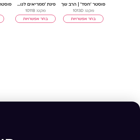
פוסטר ‘חסד’ | הרב שך
פינת ‘ממריאים לגובה’ | אל עול מצוות
מקט: 1013D
מקט: 1011B
בחר אפשרויות
בחר אפשרויות