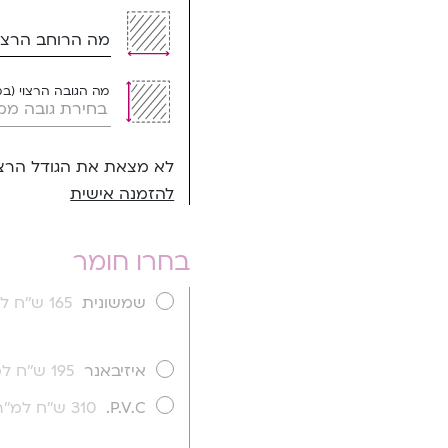
מה הרוחב הרצוי
מה הגובה הרצוי (ב
לא מצאת את הגודל הרצו
להזמנה אישית
בחרו חומר
שמשונית
165 ש''ח למ''ר
איזיבאנר
195 ש''ח למ''ר
P.V.C.
310 ש''ח למ''ר