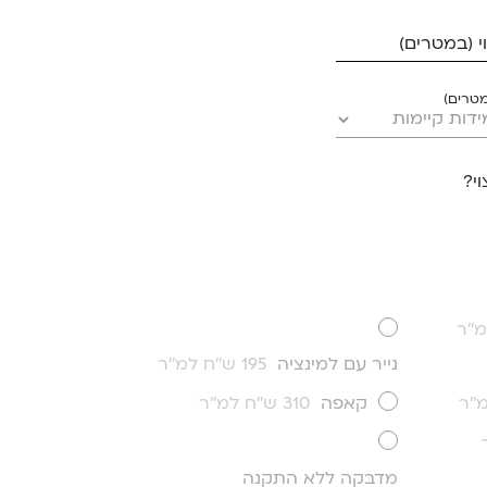
 (במטרים)
מטרים)
י?
נייר עם למינציה
195 ש''ח למ''ר
קאפה
310 ש''ח למ''ר
מדבקה ללא התקנה