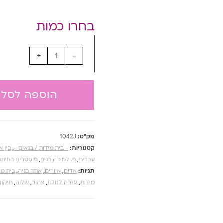
+
-
הוספה לסל
מק"ט:
1042J
קטגוריות:
- בית מידות / בנאים -
,
בין 
עברית
,
פ. למידה בנים
,
פוסטרים בחיתוך
תגיות:
אדום
,
איורים
,
אתר בניה
,
בית מי
מידות
,
עזרה לזולת
,
צהוב
,
שלוה
,
תיקון