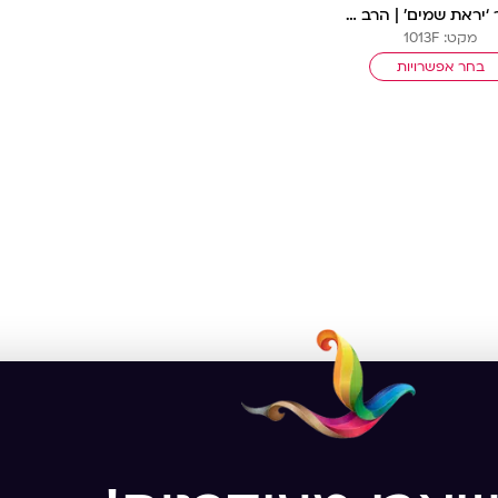
פוסטר ‘יראת שמים’ | הרב שך
מקט: 1013F
בחר אפשרויות