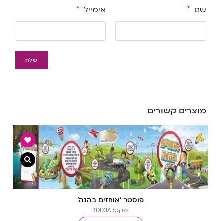
שם
*
אימייל
*
מוצרים קשורים
צפייה מ
פוסטר ‘אוחזים בהגה’
מקט: 1003A