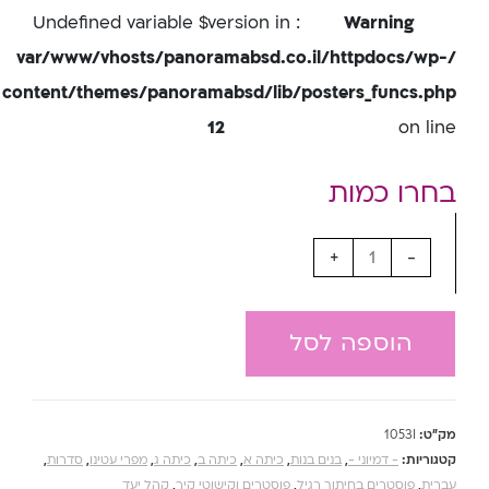
: Undefined variable $version in
Warning
/var/www/vhosts/panoramabsd.co.il/httpdocs/wp-
content/themes/panoramabsd/lib/posters_funcs.php
12
on line
+
-
הוספה לסל
מק"ט:
1053I
קטגוריות:
- דמיוני -
,
בנים בנות
,
כיתה א
,
כיתה ב
,
כיתה ג
,
מפרי עטינו
,
סדרות
,
עברית
,
פוסטרים בחיתוך רגיל
,
פוסטרים וקישוטי קיר
,
קהל יעד