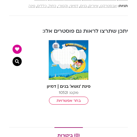
תגיות:
אבסטרקט
,
איורים
,
בנים
,
דמיוני
,
וקטורי
,
כחול
,
כללים
,
פינה
יתכן שתרצו לראות גם פוסטרים אלו:
צפייה מ
פינת ‘נושא’ בנים | דמיון
מקט: 1052I
בחר אפשרויות
(0) ביקורות