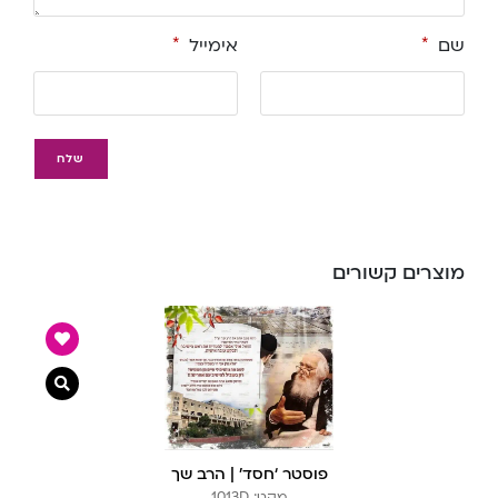
שם
*
אימייל
*
מוצרים קשורים
צפייה מ
פוסטר ‘חסד’ | הרב שך
מקט: 1013D