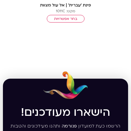
פינת ‘עברית’ | אל עול מצוות
מקט: 1011C
בחר אפשרויות
הישארו מעודכנים!
הרשמו כעת למועדון
פנורמה
ותהנו מעידכונים והטבות