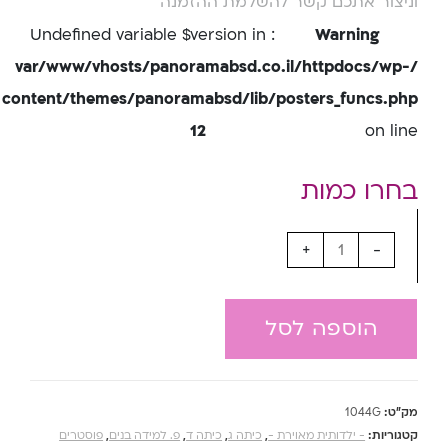
וניצור אתכם קשר להשלמת ההזמנה
: Undefined variable $version in
Warning
/var/www/vhosts/panoramabsd.co.il/httpdocs/wp-
content/themes/panoramabsd/lib/posters_funcs.php
12
on line
+
-
הוספה לסל
מק"ט:
1044G
קטגוריות:
- ילדותית מאוירת -
,
כיתה ג
,
כיתה ד
,
פ. למידה בנים
,
פוסטרים