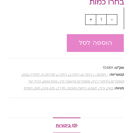
+
-
הוספה לסל
מק"ט:
1048H
קטגוריות:
- תותים -
,
כיתה א
,
כיתה ב
,
כיתה ג
,
סדרות
,
פ. למידה בנות
,
פוסטרים בחיתוך רגיל
,
פוסטרים וקישוטי קיר
,
פינת נושא
,
קהל יעד
תגיות:
בנות
,
ורוד
,
חשבון
,
כיתות נמוכות
,
סדרה
,
סט
,
פינה
,
תות
,
תותית
(0) ביקורות