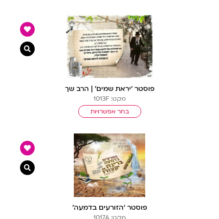
צפייה מ
פוסטר ‘יראת שמים’ | הרב שך
מקט: 1013F
בחר אפשרויות
צפייה מ
פוסטר ‘הזורעים בדמעה’
מקט: 1017A