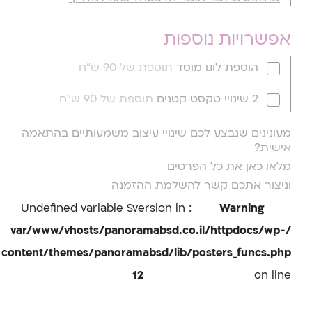
אפשרויות נוספות
הוספת לוגו מוסד
תוספת של 90 ש"ח
2 שינויי טקסט קטנים
תוספת של 90 ש"ח
מעונינים שנבצע לכם שינויי עיצוב משמעותיים בהתאמה
אישית?
מלאו כאן את כל הפרטים
וניצור אתכם קשר להשלמת ההזמנה
: Undefined variable $version in
Warning
/var/www/vhosts/panoramabsd.co.il/httpdocs/wp-
content/themes/panoramabsd/lib/posters_funcs.php
12
on line