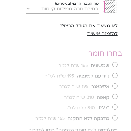
מה הגובה הרצוי (במטרים)
לא מצאת את הגודל הרצוי?
להזמנה אישית
בחרו חומר
שמשונית
165 ש''ח למ''ר
נייר עם למינציה
195 ש''ח למ''ר
איזיבאנר
195 ש''ח למ''ר
קאפה
310 ש''ח למ''ר
P.V.C.
310 ש''ח למ''ר
מדבקה ללא התקנה
165 ש''ח למ''ר
מתלבטים לגבי חומר הדפסה? כנסו למדריך