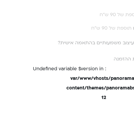
ת של 90 ש"ח
תוספת של 90 ש"ח
י עיצוב משמעותיים בהתאמה אישית?
 ההזמנה
: Undefined variable $version in
/var/www/vhosts/panorama
content/themes/panoramabsd
12