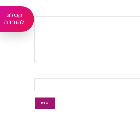
קטלוג
להורדה