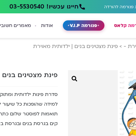
חייגו עכשיו! 03-5530540
 פנורמה להורדה
רמה קלאס
פנורמה V.I.P
אודות
מאמרים חשובי
רת -
>
פינת מצטינים בנים | ילדותית מאוירת
פינת מצטינים בנים 
סדרת פינות ילדותית ומתוקה
למידה שהופכות כל שיעור לח
תואמות לפוסטר שלום כתה
קים בגרסת בנים ובגרסת בנ