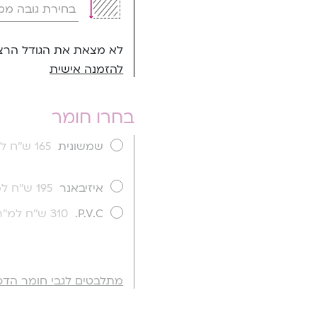
לא מצאת את הגודל הרצו
להזמנה אישית
בחרו חומר
שמשונית
165 ש''ח למ''ר
איזיבאנר
195 ש''ח למ''ר
P.V.C.
310 ש''ח למ''ר
מתלבטים לגבי חומר הדפ