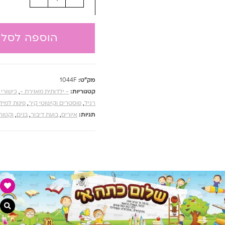
הוספה לסל
מק"ט:
1044F
קטגוריות:
- ילדותית מאוירת -
,
כישורי 
רגיל
,
פוסטרים וקישוטי קיר
,
פינות למיד
תגיות:
איורים
,
בועת דיבור
,
בנים
,
וקטורי