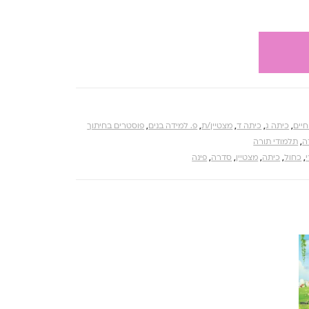
חיים
,
כיתה ג
,
כיתה ד
,
מצטיין/ת
,
פ. למידה בנים
,
פוסטרים בחיתוך
ה
,
תלמודי תורה
,
כחול
,
כיתה
,
מצטיין
,
סדרה
,
פינה
צפייה מהירה