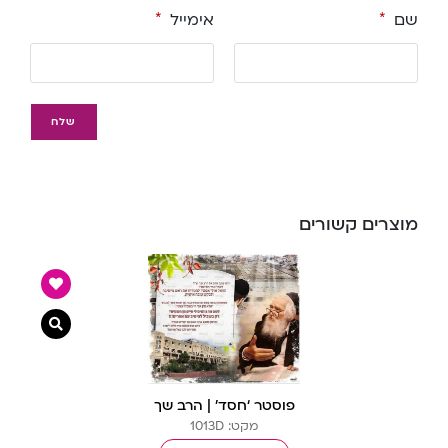
שם
*
אימייל
*
מוצרים קשורים
צפייה מ
פוסטר ‘חסד’ | הרב שך
מקט: 1013D