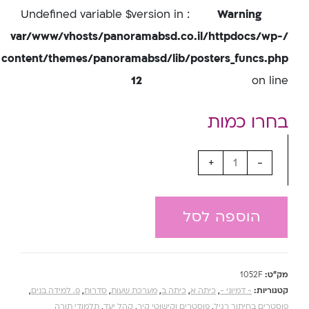
: Undefined variable $version in
Warning
/var/www/vhosts/panoramabsd.co.il/httpdocs/wp-
content/themes/panoramabsd/lib/posters_funcs.php
12
on line
+
-
הוספה לסל
מק"ט:
1052F
קטגוריות:
- דמיוני -
,
כיתה א
,
כיתה ב
,
מערכת שעות
,
סדרות
,
פ. למידה בנים
,
פוסטרים בחיתוך רגיל
,
פוסטרים וקישוטי קיר
,
קהל יעד
,
תלמודי תורה