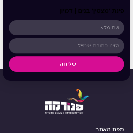
פינת ‘מצטין’ בנים | דמיון
שליחה
מפת האתר