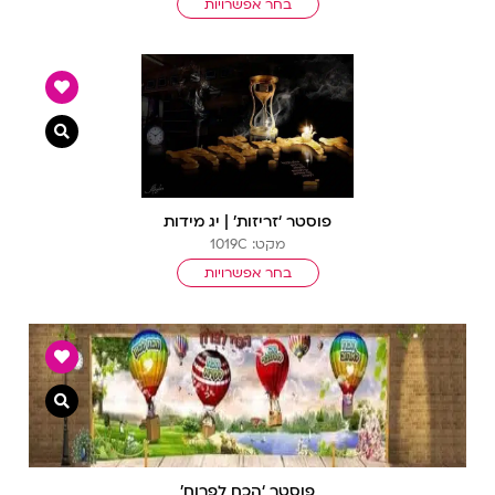
בחר אפשרויות
צפייה מ
פוסטר ‘זריזות’ | יג מידות
מקט: 1019C
בחר אפשרויות
צפייה מ
פוסטר ‘הכח לפרוח’