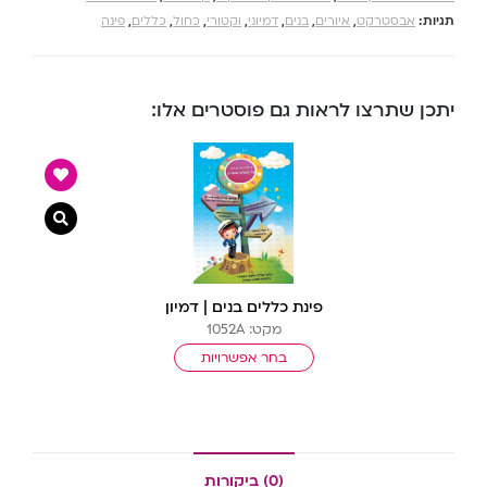
תגיות:
אבסטרקט
,
איורים
,
בנים
,
דמיוני
,
וקטורי
,
כחול
,
כללים
,
פינה
יתכן שתרצו לראות גם פוסטרים אלו:
צפייה מ
פינת כללים בנים | דמיון
מקט: 1052A
בחר אפשרויות
(0) ביקורות