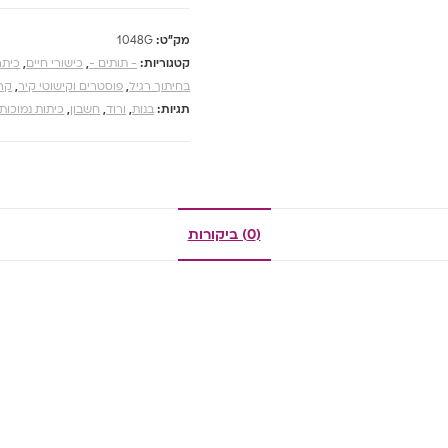
מק"ט:
1048G
קטגוריות:
- תותים -
,
כישורי חיים
,
כיתה
בחיתוך רגיל
,
פוסטרים וקישוטי קיר
,
קה
תגיות:
בנות
,
ורוד
,
חשבון
,
כיתות נמוכות
(0) ביקורות