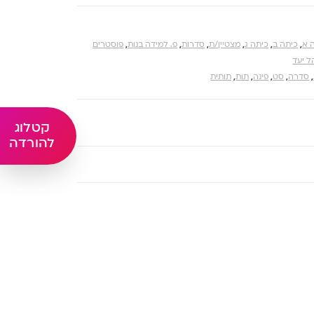
 א
,
כיתה ב
,
כיתה ג
,
מצטיין/ת
,
סדרות
,
פ. למידה בנות
,
פוסטרים
ל יעד
,
סדרה
,
סט
,
פינה
,
תות
,
תותית
קטלוג
להורדה