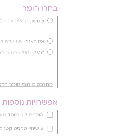
בחרו חומר
שמשונית
165 ש''ח למ''ר
איזיבאנר
195 ש''ח למ''ר
P.V.C.
310 ש''ח למ''ר
מתלבטים לגבי חומר הדפ
אפשרויות נוספות
הוספת לוגו מוסד
תוספ
2 שינויי טקסט קטנים