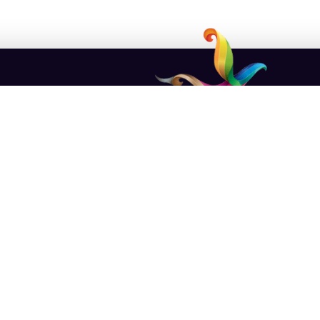
שארו מעודכנים!
ת למועדון
פנורמה
ותהנו מעידכונים והטבות מיוחדות!
ות | תותים
שליחה