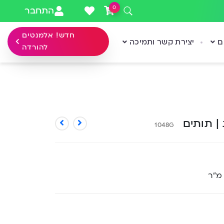
0
התחבר
חדש! אלמנטים
ם
יצירת קשר ותמיכה
להורדה
 | תותים
1048G
 מ”ר