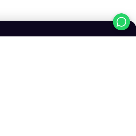
הי
הרשמו כע
פינת מצטיינות בנ