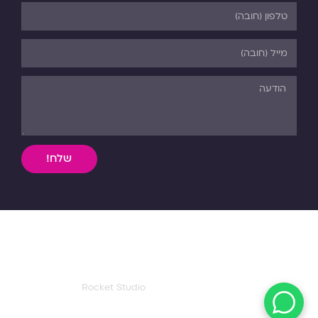
שלח!
השימוש, ללא אישור מפורש בכתב, במידע וחומר כתוב או מדיה
מכל סוג שהיא מהאתר אסורה בהחלט על פי דיני התורה והחוק.
כל הזכויות שמורות לפנורמה. 03-5-530-540
עיצוב ואפיון דף הבית:
Rocket Studio