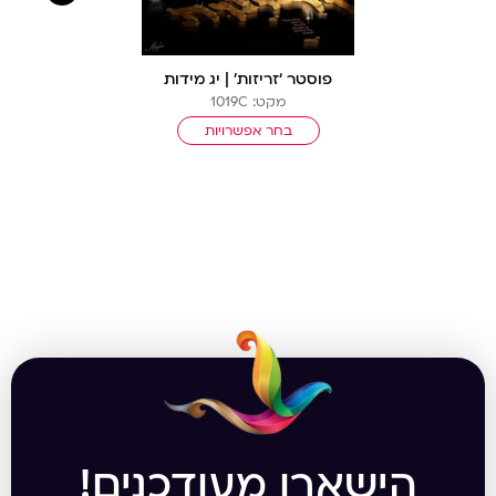
פוסטר ‘זריזות’ | יג מידות
מקט: 1019C
בחר אפשרויות
הישארו מעודכנים!