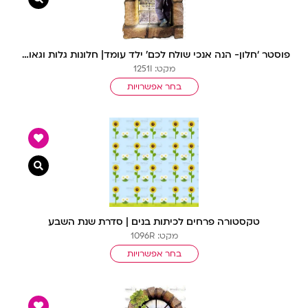
פוסטר ‘חלון- הנה אנכי שולח לכם’ ילד עומד| חלונות גלות וגאולה
מקט: 1251I
בחר אפשרויות
צפייה מ
טקסטורה פרחים לכיתות בנים | סדרת שנת השבע
מקט: 1096R
בחר אפשרויות