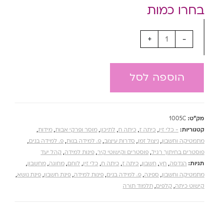
+
-
הוספה לסל
מק"ט:
1005C
קטגוריות:
- כלי זין
,
כיתה ז
,
כיתה ח
,
לתיכון
,
מוסר ופרקי אבות
,
מידות
,
מתמטיקה וחשבון
,
ניצול זמן
,
סדרות עיצוב
,
פ. למידה בנות
,
פ. למידה בנים
,
פוסטרים בחיתוך רגיל
,
פוסטרים וקישוטי קיר
,
פינות למידה
,
קהל יעד
תגיות:
הנדסה
,
חץ
,
חשבון
,
כיתה ז
,
כיתה ח
,
כלי זין
,
לוחם
,
מחוגה
,
מחשבון
,
מתמטיקה וחשבון
,
ספינה
,
פ. למידה בנים
,
פינות למידה
,
פינת חשבון
,
פינת נושא
,
קישוט כיתה
,
קלפים
,
תלמוד תורה