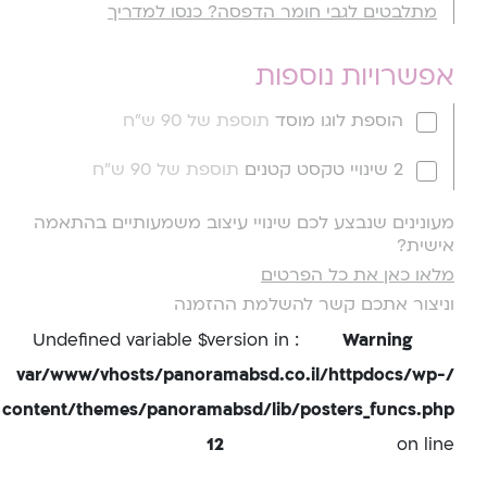
מתלבטים לגבי חומר הדפסה? כנסו למדריך
אפשרויות נוספות
הוספת לוגו מוסד
תוספת של 90 ש"ח
2 שינויי טקסט קטנים
תוספת של 90 ש"ח
מעונינים שנבצע לכם שינויי עיצוב משמעותיים בהתאמה
אישית?
מלאו כאן את כל הפרטים
וניצור אתכם קשר להשלמת ההזמנה
: Undefined variable $version in
Warning
/var/www/vhosts/panoramabsd.co.il/httpdocs/wp-
content/themes/panoramabsd/lib/posters_funcs.php
12
on line