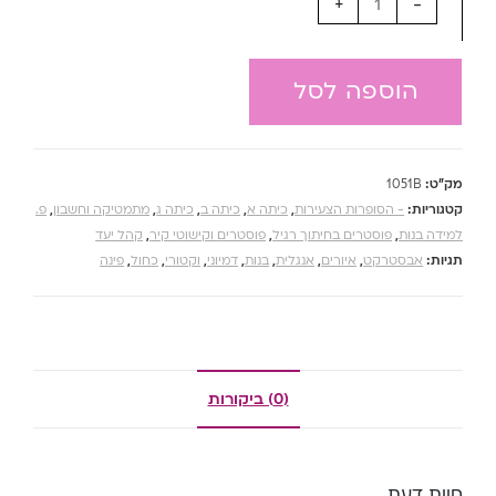
+
-
הוספה לסל
מק"ט:
1051B
קטגוריות:
- הסופרות הצעירות
,
כיתה א
,
כיתה ב
,
כיתה ג
,
מתמטיקה וחשבון
,
פ.
למידה בנות
,
פוסטרים בחיתוך רגיל
,
פוסטרים וקישוטי קיר
,
קהל יעד
תגיות:
אבסטרקט
,
איורים
,
אנגלית
,
בנות
,
דמיוני
,
וקטורי
,
כחול
,
פינה
(0) ביקורות
חוות דעת