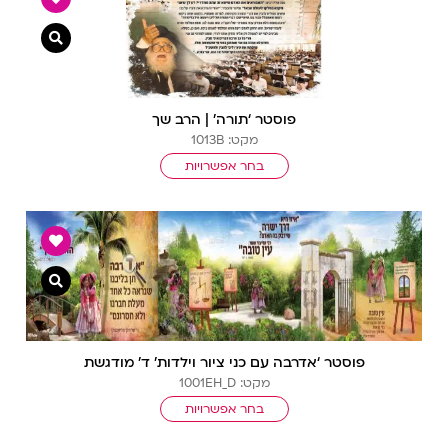
צפייה מ
פוסטר ‘תורה’ | הרב שך
מקט: 1013B
בחר אפשרויות
צפייה מ
פוסטר ‘אדרבה עם כני ציור וילדות’ ד’ מודגשת
מקט: 1001EH_D
בחר אפשרויות