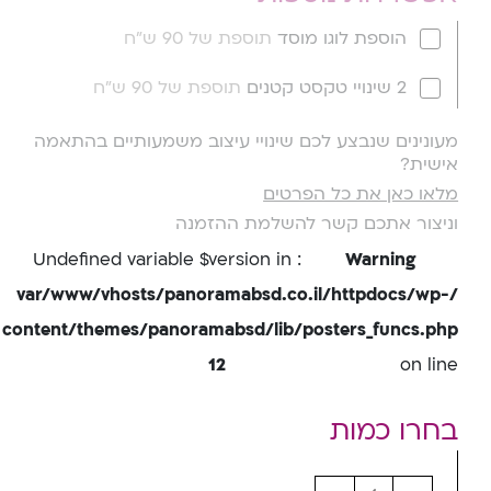
הוספת לוגו מוסד
תוספת של 90 ש"ח
2 שינויי טקסט קטנים
תוספת של 90 ש"ח
מעונינים שנבצע לכם שינויי עיצוב משמעותיים בהתאמה
אישית?
מלאו כאן את כל הפרטים
וניצור אתכם קשר להשלמת ההזמנה
: Undefined variable $version in
Warning
/var/www/vhosts/panoramabsd.co.il/httpdocs/wp-
content/themes/panoramabsd/lib/posters_funcs.php
12
on line