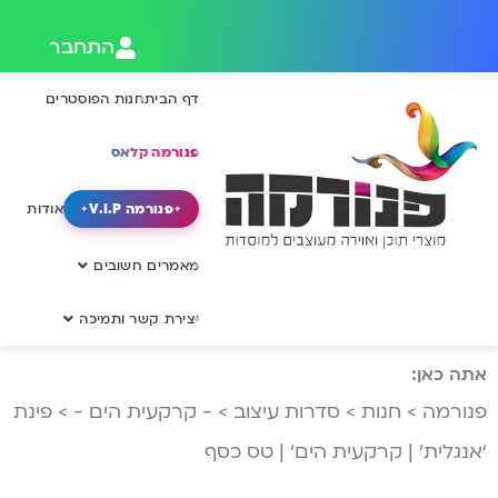
התחבר
דף הבית
חנות הפוסטרים
פנורמה קלאס
פנורמה V.I.P
אודות
מאמרים חשובים
יצירת קשר ותמיכה
אתה כאן:
פנורמה
>
חנות
>
סדרות עיצוב
>
- קרקעית הים -
>
פינת
‘אנגלית’ | קרקעית הים’ | טס כסף