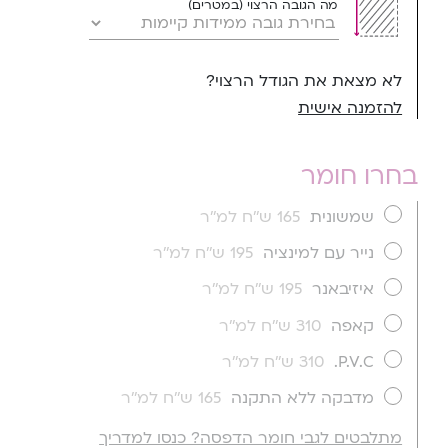
מה הגובה הרצוי (במטרים)
לא מצאת את הגודל הרצוי?
להזמנה אישית
בחרו חומר
שמשונית
165 ש''ח למ''ר
נייר עם למינציה
195 ש''ח למ''ר
איזיבאנר
195 ש''ח למ''ר
קאפה
310 ש''ח למ''ר
P.V.C.
310 ש''ח למ''ר
מדבקה ללא התקנה
165 ש''ח למ''ר
מתלבטים לגבי חומר הדפסה? כנסו למדריך