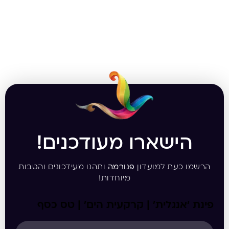
הישארו מעודכנים!
הרשמו כעת למועדון
פנורמה
ותהנו מעידכונים והטבות
מיוחדות!
פינת ‘אנגלית’ | קרקעית הים’ | טס כסף