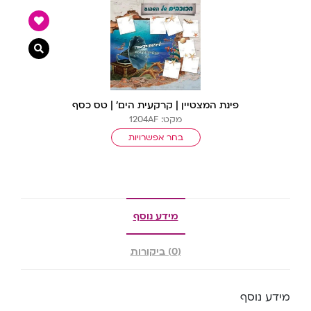
צפייה מ
פינת המצטיין | קרקעית הים’ | טס כסף
מקט: 1204AF
בחר אפשרויות
מידע נוסף
(0) ביקורות
מידע נוסף