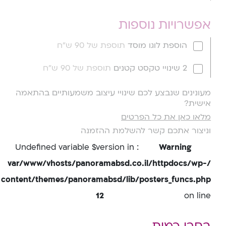
אפשרויות נוספות
הוספת לוגו מוסד
תוספת של 90 ש"ח
2 שינויי טקסט קטנים
תוספת של 90 ש"ח
מעונינים שנבצע לכם שינויי עיצוב משמעותיים בהתאמה
אישית?
מלאו כאן את כל הפרטים
וניצור אתכם קשר להשלמת ההזמנה
: Undefined variable $version in
Warning
/var/www/vhosts/panoramabsd.co.il/httpdocs/wp-
content/themes/panoramabsd/lib/posters_funcs.php
12
on line