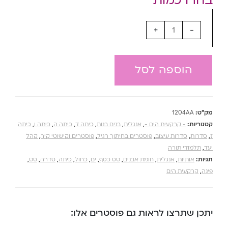
+
-
הוספה לסל
מק"ט:
1204AA
קטגוריות:
- קרקעית הים -
,
אנגלית
,
בנים בנות
,
כיתה ד
,
כיתה ה
,
כיתה ו
,
כיתה
ז
,
סדרות
,
סדרות עיצוב
,
פוסטרים בחיתוך רגיל
,
פוסטרים וקישוטי קיר
,
קהל
יעד
,
תלמודי תורה
תגיות:
אותיות
,
אנגלית
,
חומת אבנים
,
טס כסף
,
ים
,
כחול
,
כיתה
,
סדרה
,
סט
,
פינה
,
קרקעית הים
יתכן שתרצו לראות גם פוסטרים אלו: