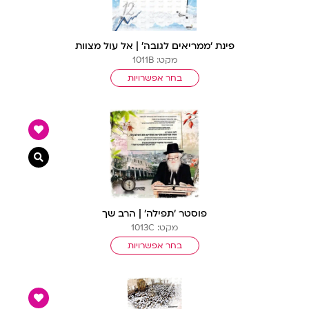
פינת ‘ממריאים לגובה’ | אל עול מצוות
מקט: 1011B
בחר אפשרויות
צפייה מ
פוסטר ‘תפילה’ | הרב שך
מקט: 1013C
בחר אפשרויות