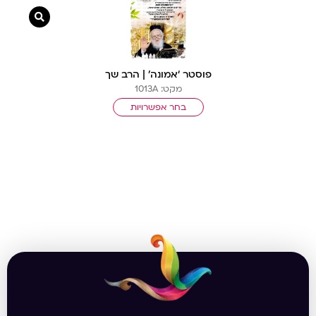
צפייה מ
פוסטר ‘אמונה’ | הרב שך
מקט: 1013A
בחר אפשרויות