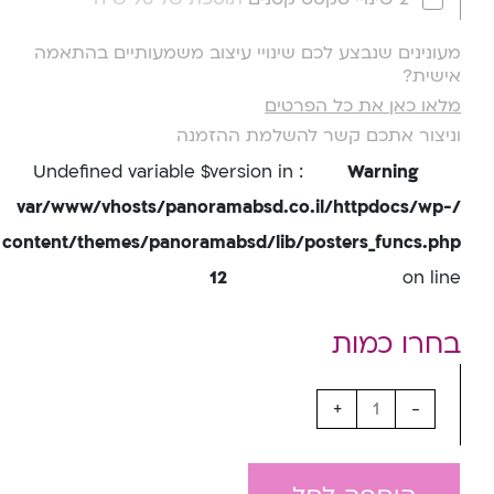
מעונינים שנבצע לכם שינויי עיצוב משמעותיים בהתאמה
אישית?
מלאו כאן את כל הפרטים
וניצור אתכם קשר להשלמת ההזמנה
: Undefined variable $version in
Warning
/var/www/vhosts/panoramabsd.co.il/httpdocs/wp-
content/themes/panoramabsd/lib/posters_funcs.php
12
on line
+
-