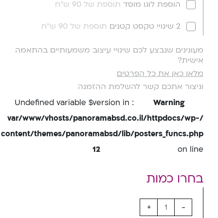
הוספת לוגו מוסד
תוספת של 90 ש"ח
2 שינויי טקסט קטנים
תוספת של 90 ש"ח
מעונינים שנבצע לכם שינויי עיצוב משמעותיים בהתאמה
אישית?
מלאו כאן את כל הפרטים
וניצור אתכם קשר להשלמת ההזמנה
: Undefined variable $version in
Warning
/var/www/vhosts/panoramabsd.co.il/httpdocs/wp-
content/themes/panoramabsd/lib/posters_funcs.php
12
on line
+
-