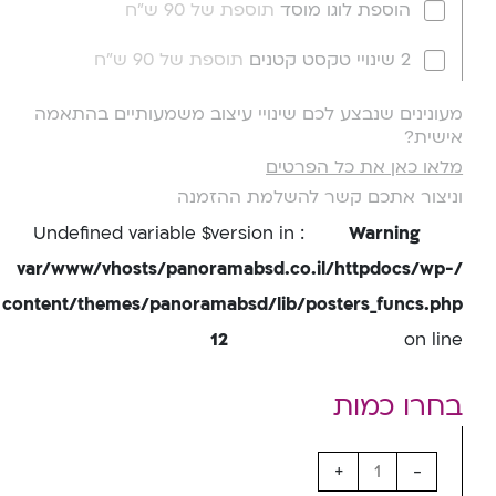
הוספת לוגו מוסד
תוספת של 90 ש"ח
2 שינויי טקסט קטנים
תוספת של 90 ש"ח
מעונינים שנבצע לכם שינויי עיצוב משמעותיים בהתאמה
אישית?
מלאו כאן את כל הפרטים
וניצור אתכם קשר להשלמת ההזמנה
: Undefined variable $version in
Warning
/var/www/vhosts/panoramabsd.co.il/httpdocs/wp-
content/themes/panoramabsd/lib/posters_funcs.php
12
on line
+
-