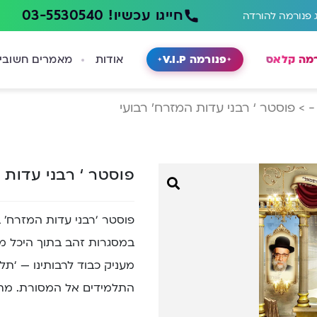
חייגו עכשיו! 03-5530540
 פנורמה להורדה
רמה קלאס
פנורמה V.I.P
אודות
מאמרים חשובי
-
>
פוסטר ‘ רבני עדות המזרח’ רבועי
פוסטר ‘ רבני עדות 
פוסטר ‘רבני עדות המזרח’ ב
במסגרות זהב בתוך היכל מפ
מעניק כבוד לרבותינו — ‘תל
התלמידים אל המסורת. מתאים