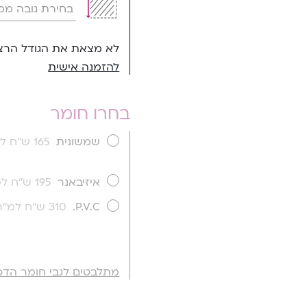
לא מצאת את הגודל הרצו
להזמנה אישית
בחרו חומר
שמשונית
165 ש''ח למ''ר
איזיבאנר
195 ש''ח למ''ר
P.V.C.
310 ש''ח למ''ר
מתלבטים לגבי חומר הדפ