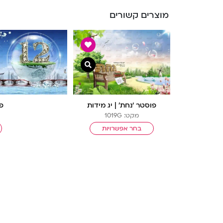
מוצרים קשורים
צפייה מהירה
פוסטר ‘נחת’ | יג מידות
פו
מקט: 1019G
בחר אפשרויות