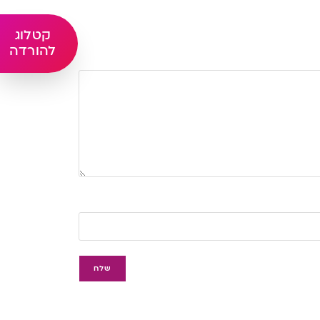
קטלוג
להורדה