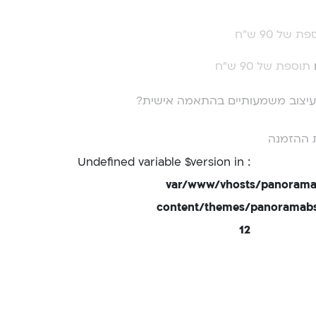
ת של 90 ש"ח
תוספת של 90 ש"ח
י עיצוב משמעותיים בהתאמה אישית?
 ההזמנה
: Undefined variable $version in
/var/www/vhosts/panorama
content/themes/panoramabsd
12