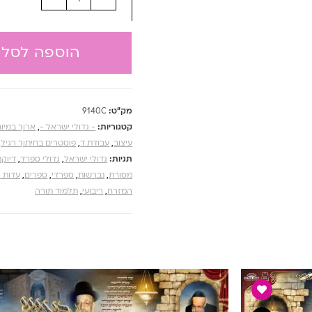
הוספה לסל
מק"ט:
9140C
קטגוריות:
- גדולי ישראל -
,
ארוך במיו
עיצוב
,
עבודת ד
,
פוסטרים בחיתוך רגיל
,
תגיות:
גדולי ישראל
,
גדולי ספרד
,
דיוקנ
מסורת
,
נברשות
,
ספרדי
,
ספרים
,
עדות 
המזרח
,
ריבועי
,
תלמוד תורה