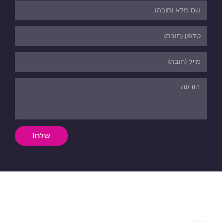
שלח!
השימוש, ללא אישור מפורש בכתב, במידע וחומר כתוב או מדיה
מכל סוג שהיא מהאתר אסורה בהחלט על פי דיני התורה והחוק.
כל הזכויות שמורות לפנורמה. 03-5-530-540