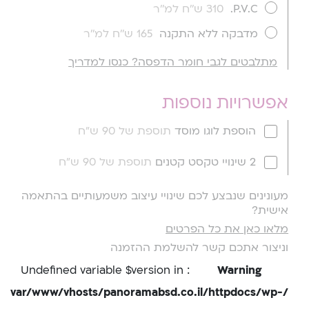
P.V.C.
310 ש''ח למ''ר
מדבקה ללא התקנה
165 ש''ח למ''ר
מתלבטים לגבי חומר הדפסה? כנסו למדריך
אפשרויות נוספות
הוספת לוגו מוסד
תוספת של 90 ש"ח
2 שינויי טקסט קטנים
תוספת של 90 ש"ח
מעונינים שנבצע לכם שינויי עיצוב משמעותיים בהתאמה
אישית?
מלאו כאן את כל הפרטים
וניצור אתכם קשר להשלמת ההזמנה
: Undefined variable $version in
Warning
/var/www/vhosts/panoramabsd.co.il/httpdocs/wp-