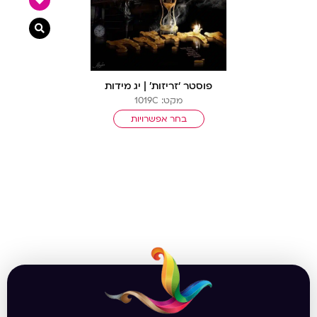
צפייה מ
פוסטר ‘זריזות’ | יג מידות
מקט: 1019C
בחר אפשרויות