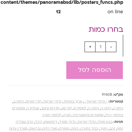
content/themes/panoramabsd/lib/posters_funcs.php
12
on line
+
-
הוספה לסל
מק"ט:
9140B
קטגוריות:
- גדולי ישראל -
,
ארוך במיוחד
,
גדולי ישראל
,
חדר מורות
,
כיתה ב
,
כיתה ג
,
כיתה ד
,
כיתה ה
,
למסדרון
,
לפי סוג
,
סדרות עיצוב
,
עבודת ד
,
פוסטרים
בחיתוך רגיל
,
פוסטרים וקישוטי קיר
,
תורה
,
תלמודי תורה
תגיות:
בבא סאלי
,
גדולי ישראל
,
גדולי ספרד
,
דיוקנאות
,
היכל
,
הרב עובדיה
יוסף
,
זהב
,
חינוך
,
כבוד התורה
,
כיתה
,
מסורת
,
מעל הלוח
,
נברשות
,
ספרדי
,
עדות