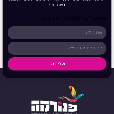
מיוחדות!
פוסטר ‘קיר רגשות’ | עין טובה
שליחה