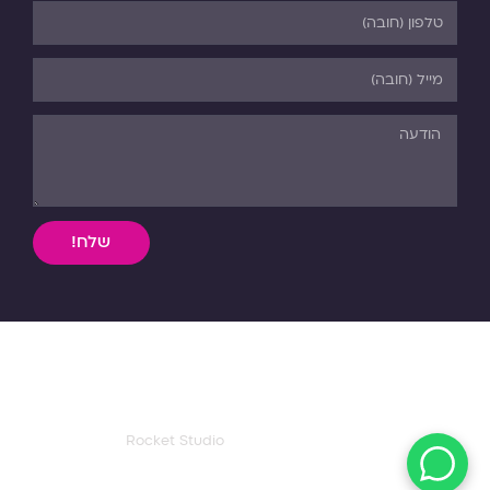
שלח!
השימוש, ללא אישור מפורש בכתב, במידע וחומר כתוב או מדיה
מכל סוג שהיא מהאתר אסורה בהחלט על פי דיני התורה והחוק.
כל הזכויות שמורות לפנורמה. 03-5-530-540
עיצוב ואפיון דף הבית:
Rocket Studio