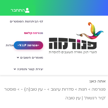
התחבר
דף הבית
חנות הפוסטרים
פנורמה קלאס
פנורמה V.I.P
אודות
מאמרים חשובים
יצירת קשר ותמיכה
אתה כאן:
פנורמה
>
חנות
>
סדרות עיצוב
>
- עין טוב{ה} -
>
פוסטר
‘קיר רגשות’ | עין טובה