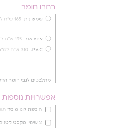
בחרו חומר
שמשונית
165 ש''ח למ''ר
איזיבאנר
195 ש''ח למ''ר
P.V.C.
310 ש''ח למ''ר
מתלבטים לגבי חומר הדפ
אפשרויות נוספות
הוספת לוגו מוסד
תוספ
2 שינויי טקסט קטנים