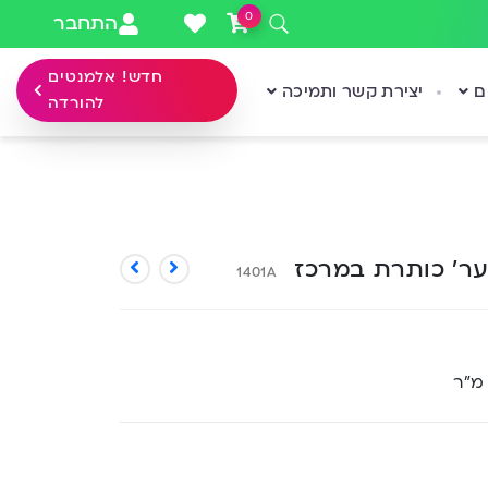
0
התחבר
חדש! אלמנטים
ם
יצירת קשר ותמיכה
להורדה
ער’ כותרת במרכז
1401A
 מ”ר