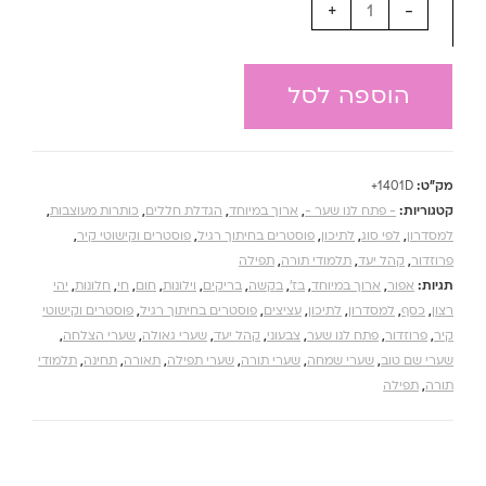
+
-
הוספה לסל
מק"ט:
1401D+
קטגוריות:
- פתח לנו שער -
,
ארוך במיוחד
,
הגדלת חללים
,
כותרות מעוצבות
,
למסדרון
,
לפי סוג
,
לתיכון
,
פוסטרים בחיתוך רגיל
,
פוסטרים וקישוטי קיר
,
פרוזדור
,
קהל יעד
,
תלמודי תורה
,
תפילה
תגיות:
אפור
,
ארוך במיוחד
,
בז'
,
בקשה
,
בריקים
,
וילונות
,
חום
,
חי
,
חלונות
,
יהי
רצון
,
כסף
,
למסדרון
,
לתיכון
,
עציצים
,
פוסטרים בחיתוך רגיל
,
פוסטרים וקישוטי
קיר
,
פרוזדור
,
פתח לנו שער
,
צבעוני
,
קהל יעד
,
שערי גאולה
,
שערי הצלחה
,
שערי שם טוב
,
שערי שמחה
,
שערי תורה
,
שערי תפילה
,
תאורה
,
תחינה
,
תלמודי
תורה
,
תפילה