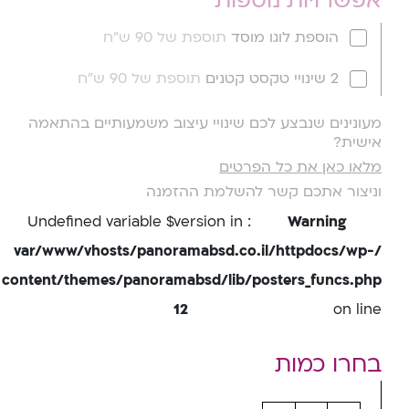
אפשרויות נוספות
הוספת לוגו מוסד
תוספת של 90 ש"ח
2 שינויי טקסט קטנים
תוספת של 90 ש"ח
מעונינים שנבצע לכם שינויי עיצוב משמעותיים בהתאמה
אישית?
מלאו כאן את כל הפרטים
וניצור אתכם קשר להשלמת ההזמנה
: Undefined variable $version in
Warning
/var/www/vhosts/panoramabsd.co.il/httpdocs/wp-
content/themes/panoramabsd/lib/posters_funcs.php
12
on line