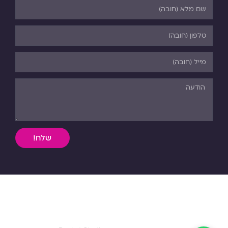
שלח!
השימוש, ללא אישור מפורש בכתב, במידע וחומר כתוב או מדיה
מכל סוג שהיא מהאתר אסורה בהחלט על פי דיני התורה והחוק.
כל הזכויות שמורות לפנורמה. 03-5-530-540