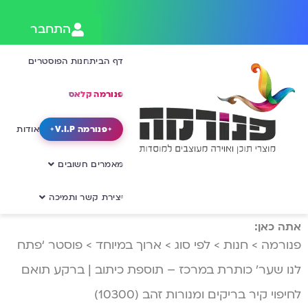
התחבר
דף הבית
חנות הפוסטרים
פנורמה קלאס
פנורמה V.I.P
אודות
מאמרים חשובים
יצירת קשר ותמיכה
אתה כאן:
פנורמה
>
חנות
>
לפי סוג
>
ארוך במיוחד
>
פוסטר ‘פתח
לנו שער’ כותרת במרכז – תוספת כיתוב | ברקע תואם
לחיפוי קיר בריקים ומנורות זהב (10300)