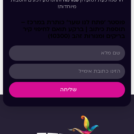
הרשמו כעת למועדון
פנורמה
ותהנו מעידכונים והטבות
מיוחדות!
פוסטר ‘פתח לנו שער’ כותרת במרכז –
תוספת כיתוב | ברקע תואם לחיפוי קיר
בריקים ומנורות זהב (10300)
שליחה