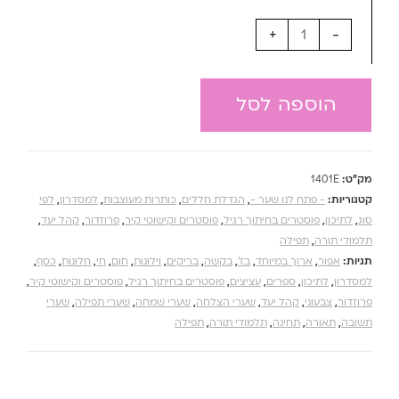
+
-
הוספה לסל
מק"ט:
1401E
קטגוריות:
- פתח לנו שער -
,
הגדלת חללים
,
כותרות מעוצבות
,
למסדרון
,
לפי
סוג
,
לתיכון
,
פוסטרים בחיתוך רגיל
,
פוסטרים וקישוטי קיר
,
פרוזדור
,
קהל יעד
,
תלמודי תורה
,
תפילה
תגיות:
אפור
,
ארוך במיוחד
,
בז'
,
בקשה
,
בריקים
,
וילונות
,
חום
,
חי
,
חלונות
,
כסף
,
למסדרון
,
לתיכון
,
ספרים
,
עציצים
,
פוסטרים בחיתוך רגיל
,
פוסטרים וקישוטי קיר
,
פרוזדור
,
צבעוני
,
קהל יעד
,
שערי הצלחה
,
שערי שמחה
,
שערי תפילה
,
שערי
תשובה
,
תאורה
,
תחינה
,
תלמודי תורה
,
תפילה