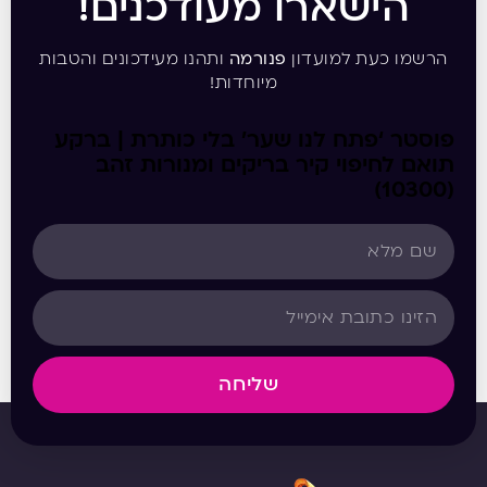
הישארו מעודכנים!
הרשמו כעת למועדון
פנורמה
ותהנו מעידכונים והטבות
מיוחדות!
פוסטר ‘פתח לנו שער’ בלי כותרת | ברקע
תואם לחיפוי קיר בריקים ומנורות זהב
(10300)
שליחה