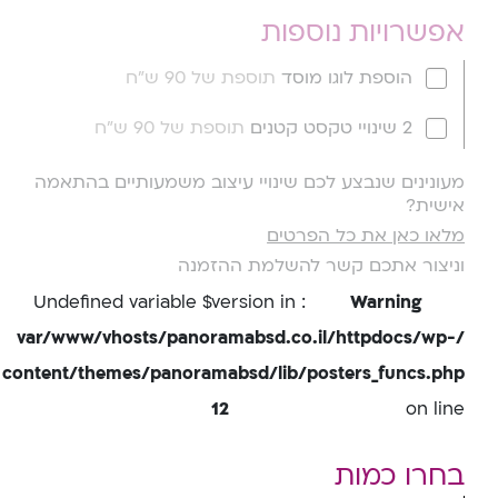
אפשרויות נוספות
הוספת לוגו מוסד
תוספת של 90 ש"ח
2 שינויי טקסט קטנים
תוספת של 90 ש"ח
מעונינים שנבצע לכם שינויי עיצוב משמעותיים בהתאמה
אישית?
מלאו כאן את כל הפרטים
וניצור אתכם קשר להשלמת ההזמנה
: Undefined variable $version in
Warning
/var/www/vhosts/panoramabsd.co.il/httpdocs/wp-
content/themes/panoramabsd/lib/posters_funcs.php
12
on line