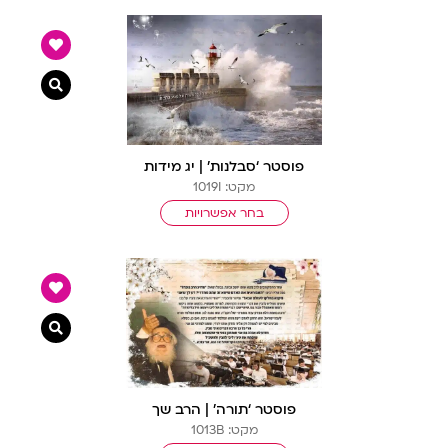
צפייה מ
פוסטר ‘סבלנות’ | יג מידות
מקט: 1019I
בחר אפשרויות
צפייה מ
פוסטר ‘תורה’ | הרב שך
מקט: 1013B