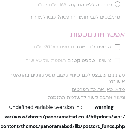
מדבקה ללא התקנה
165 ש''ח למ''ר
מתלבטים לגבי חומר הדפסה? כנסו למדריך
אפשרויות נוספות
הוספת לוגו מוסד
תוספת של 90 ש"ח
2 שינויי טקסט קטנים
תוספת של 90 ש"ח
מעונינים שנבצע לכם שינויי עיצוב משמעותיים בהתאמה
אישית?
מלאו כאן את כל הפרטים
וניצור אתכם קשר להשלמת ההזמנה
: Undefined variable $version in
Warning
/var/www/vhosts/panoramabsd.co.il/httpdocs/wp-
content/themes/panoramabsd/lib/posters_funcs.php