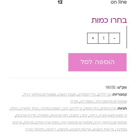
12
on line
+
-
הוספה לסל
מק"ט:
1805E
קטגוריות:
גני ילדים
,
כלי המקדש
,
מעגל השנה
,
פוסטרים בחיתוך רגיל
,
פוסטרים וקישוטי קיר
,
פינות לגן
,
תורה
תגיות:
ארון קודש
,
בית כנסת
,
גן ילדים
,
זהב
,
חומש במדבר
,
כבוד התורה
,
כחול
,
כי מציון תצא תורה
,
כיתה
,
כתר
,
לגובה
,
לוח פרשיות
,
מסורת
,
סדרת פרוכות
,
פוסטרים בחיתוך רגיל
,
פוסטרים וקישוטי קיר
,
פינת ארון קודש
,
פרוכת
,
פרוכת
במדבר
,
פרשות השבוע
,
פרשת השבוע
,
קטיפה
,
ריקמה
,
תלמוד תורה