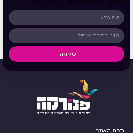
פוסטר ‘פרוכת במדבר’ | ארון קודש
שליחה
מפת האתר