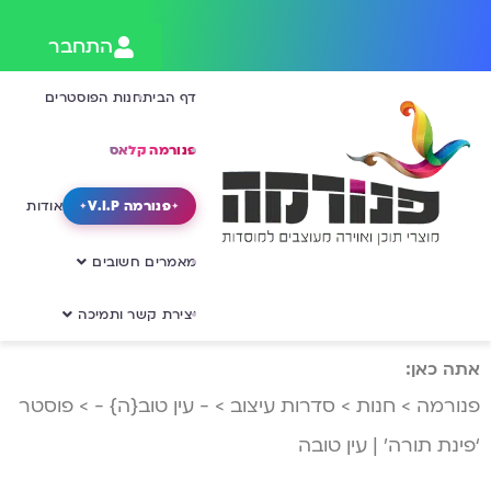
התחבר
דף הבית
חנות הפוסטרים
פנורמה קלאס
פנורמה V.I.P
אודות
מאמרים חשובים
יצירת קשר ותמיכה
אתה כאן:
פנורמה
>
חנות
>
סדרות עיצוב
>
- עין טוב{ה} -
>
פוסטר
‘פינת תורה’ | עין טובה