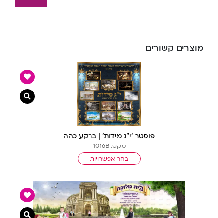
מוצרים קשורים
צפייה מ
פוסטר ‘י”ג מידות’ | ברקע כהה
מקט: 1016B
בחר אפשרויות
צפייה מ