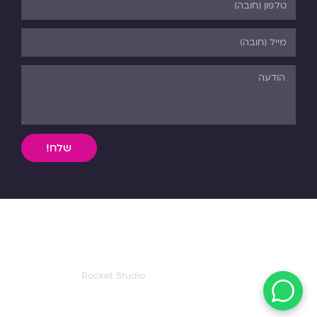
שלח!
השימוש, ללא אישור מפורש בכתב, במידע וחומר כתוב או מדיה
מכל סוג שהיא מהאתר אסורה בהחלט על פי דיני התורה והחוק.
כל הזכויות שמורות לפנורמה. 03-5-530-540
עיצוב ואפיון דף הבית:
Rocket Studio