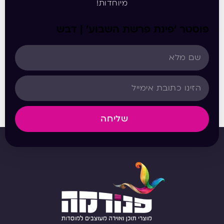
מיוחדות!
פוסטר ‘פינת פרשת השבוע’ | דבש
שליחה