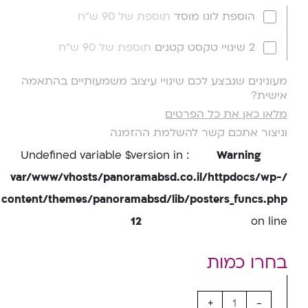
הוספת לוגו מוסד
תוספת של 90 ש"ח
2 שינויי טקסט קטנים
תוספת של 90 ש"ח
מעונינים שנבצע לכם שינויי עיצוב משמעותיים בהתאמה
אישית?
מלאו כאן את כל הפרטים
וניצור אתכם קשר להשלמת ההזמנה
: Undefined variable $version in
Warning
/var/www/vhosts/panoramabsd.co.il/httpdocs/wp-
content/themes/panoramabsd/lib/posters_funcs.php
12
on line
+
-