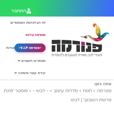
התחבר
דף הבית
חנות הפוסטרים
פנורמה קלאס
פנורמה V.I.P
אודות
מאמרים חשובים
יצירת קשר ותמיכה
אתה כאן:
פנורמה
>
חנות
>
סדרות עיצוב
>
- דבש -
>
פוסטר ‘פינת
פרשת השבוע’ | דבש