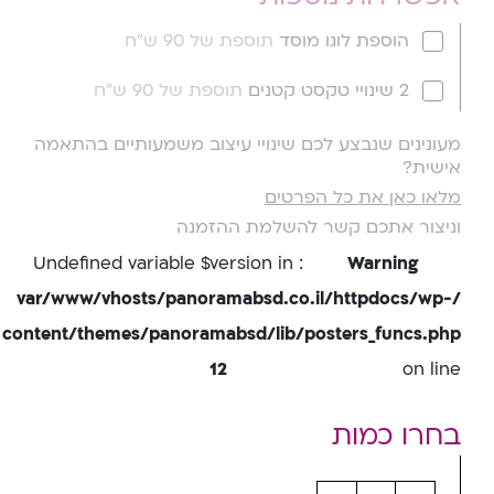
הוספת לוגו מוסד
תוספת של 90 ש"ח
2 שינויי טקסט קטנים
תוספת של 90 ש"ח
מעונינים שנבצע לכם שינויי עיצוב משמעותיים בהתאמה
אישית?
מלאו כאן את כל הפרטים
וניצור אתכם קשר להשלמת ההזמנה
: Undefined variable $version in
Warning
/var/www/vhosts/panoramabsd.co.il/httpdocs/wp-
content/themes/panoramabsd/lib/posters_funcs.php
12
on line