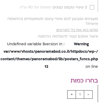
2 שינויי טקסט קטנים
תוספת של 90 ש"ח
מעונינים שנבצע לכם שינויי עיצוב משמעותיים בהתאמה
אישית?
מלאו כאן את כל הפרטים
וניצור אתכם קשר להשלמת ההזמנה
: Undefined variable $version in
Warning
/var/www/vhosts/panoramabsd.co.il/httpdocs/wp-
content/themes/panoramabsd/lib/posters_funcs.php
12
on line
+
-