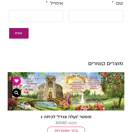
שם
*
אימייל
*
מוצרים קשורים
צפייה מ
פוסטר ‘נעלה ונגדל’ לכיתה ג
מקט: 3004D
בחר אפשרויות