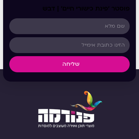
פוסטר ‘פינת כישורי חיים’ | דבש
שליחה