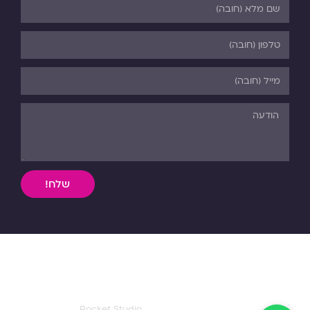
שלח!
השימוש, ללא אישור מפורש בכתב, במידע וחומר כתוב או מדיה
מכל סוג שהיא מהאתר אסורה בהחלט על פי דיני התורה והחוק.
כל הזכויות שמורות לפנורמה. 03-5-530-540
עיצוב ואפיון דף הבית:
Rocket Studio