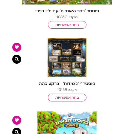
פוסטר ‘כפר האותיות’ עם ילד כפרי
מקט: 1085C
בחר אפשרויות
צפייה מ
פוסטר ‘י”ג מידות’ | ברקע כהה
מקט: 1016B
בחר אפשרויות
צפייה מ