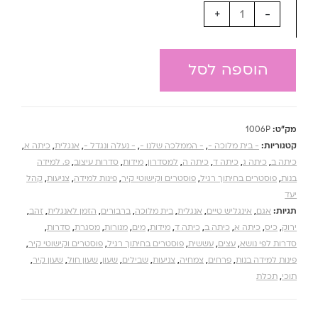
+
-
הוספה לסל
מק"ט:
1006P
קטגוריות:
- בית מלוכה -
,
- הממלכה שלנו -
,
- נעלה ונגדל -
,
אנגלית
,
כיתה א
,
כיתה ב
,
כיתה ג
,
כיתה ד
,
כיתה ה
,
למסדרון
,
מידות
,
סדרות עיצוב
,
פ. למידה
בנות
,
פוסטרים בחיתוך רגיל
,
פוסטרים וקישוטי קיר
,
פינות למידה
,
צניעות
,
קהל
יעד
תגיות:
אגם
,
אינגליש טיים
,
אנגלית
,
בית מלוכה
,
ברבורים
,
הזמן לאנגלית
,
זהב
,
ירוק
,
כיס
,
כיתה א
,
כיתה ב
,
כיתה ד
,
מידות
,
מים
,
מנורות
,
מסגרת
,
סדרות
,
סדרות לפי נושא
,
עצים
,
עששית
,
פוסטרים בחיתוך רגיל
,
פוסטרים וקישוטי קיר
,
פינות למידה בנות
,
פרחים
,
צמחיה
,
צניעות
,
שבילים
,
שעון
,
שעון חול
,
שעון קיר
,
תוכי
,
תכלת