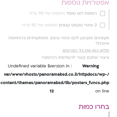
אפשרויות נוספות
הוספת לוגו מוסד
תוספת של 90 ש"ח
2 שינויי טקסט קטנים
תוספת של 90 ש"ח
מעונינים שנבצע לכם שינויי עיצוב משמעותיים בהתאמה
אישית?
מלאו כאן את כל הפרטים
וניצור אתכם קשר להשלמת ההזמנה
: Undefined variable $version in
Warning
/var/www/vhosts/panoramabsd.co.il/httpdocs/wp-
content/themes/panoramabsd/lib/posters_funcs.php
12
on line