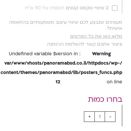
2 שינויי טקסט קטנים
תוספת של 90 ש"ח
מעונינים שנבצע לכם שינויי עיצוב משמעותיים בהתאמה
אישית?
מלאו כאן את כל הפרטים
וניצור אתכם קשר להשלמת ההזמנה
: Undefined variable $version in
Warning
/var/www/vhosts/panoramabsd.co.il/httpdocs/wp-
content/themes/panoramabsd/lib/posters_funcs.php
12
on line
+
-