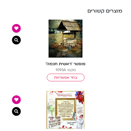
מוצרים קשורים
צפייה מ
פוסטר ‘ראשית חכמה’
מקט: 1093A
בחר אפשרויות
צפייה מ