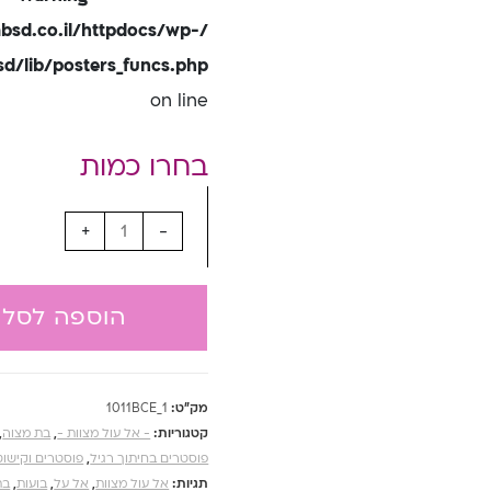
bsd.co.il/httpdocs/wp-
/lib/posters_funcs.php
on line
+
-
הוספה לסל
מק"ט:
1011BCE_1
קטגוריות:
- אל עול מצוות -
,
בת מצוה
,
פוסטרים בחיתוך רגיל
,
פוסטרים וקישוט
תגיות:
אל עול מצוות
,
אל על
,
בועות
,
בת