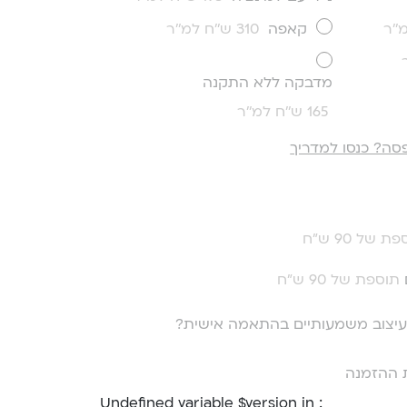
קאפה
310 ש''ח למ''ר
מדבקה ללא התקנה
165 ש''ח למ''ר
סה? כנסו למדריך
ת של 90 ש"ח
תוספת של 90 ש"ח
י עיצוב משמעותיים בהתאמה אישית?
 ההזמנה
: Undefined variable $version in