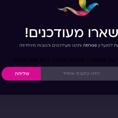
שארו מעודכנים!
ת למועדון
פנורמה
ותהנו מעידכונים והטבות מיוחדות!
עול מצוות – צבעוני מחובר’ | אל עול מצוות
שליחה