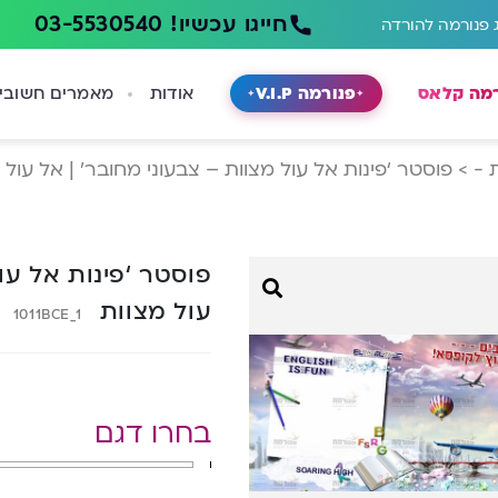
חייגו עכשיו! 03-5530540
 פנורמה להורדה
רמה קלאס
פנורמה V.I.P
אודות
מאמרים חשובי
 -
>
פוסטר ‘פינות אל עול מצוות – צבעוני מחובר’ | אל עול 
פוסטר ‘פינות אל עו
עול מצוות
1011BCE_1
בחרו דגם