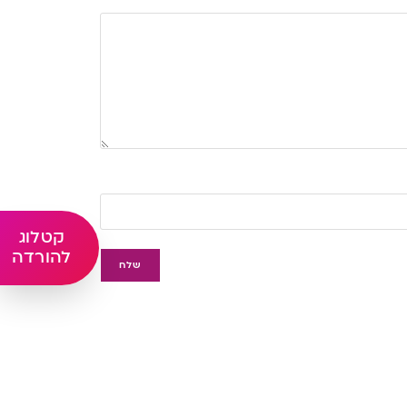
קטלוג
להורדה