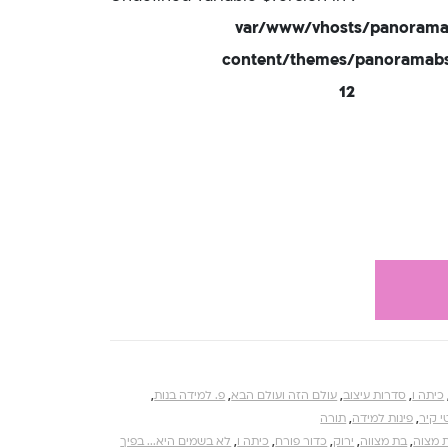
/var/www/vhosts/panorama
content/themes/panoramabsd
12
כיתה ו
,
סדרות עיצוב
,
עולם הזה ועולם הבא
,
פ. למידה בנות
,
י קיר
,
פינות למידה
,
תורה
 מצוה
,
בת מצווה
,
ירוק
,
כדור פורח
,
כיתה ו
,
לא בשמים היא... בפיך