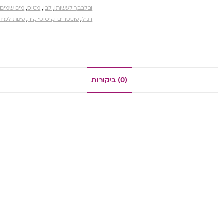
ובלבבך לעשותו
,
לבן
,
מטוס
,
מים שמים
,
רגיל
,
פוסטרים וקישוטי קיר
,
פינות למיד
(0) ביקורות