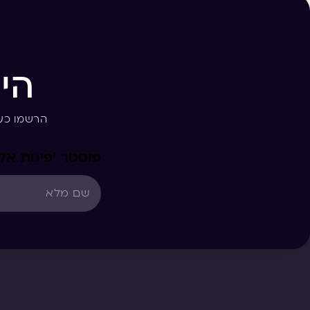
הי
הרשמו כע
פוסטר ‘פינות אל 