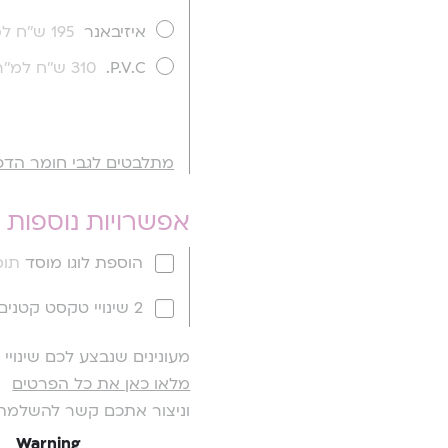
איזיבאנר
195 ש''ח למ''ר
P.V.C.
310 ש''ח למ''ר
מתלבטים לגבי חומר הדפ
אפשרויות נוספות
הוספת לוגו מוסד
תוספ
2 שינויי טקסט קטנים
מעונינים שנבצע לכם שינוי
מלאו כאן את כל הפרטים
וניצור אתכם קשר להשלמת
Warning