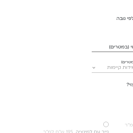
פי גובה
 (במטרים)
מטרים)
י?
נייר עם למינציה
195 ש''ח למ''ר