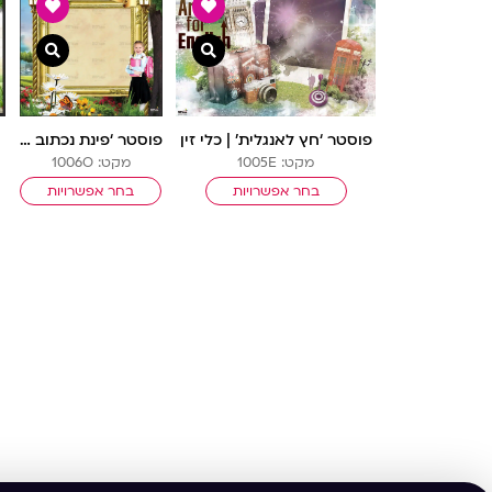
צפייה מהירה
צפייה 
פוסטר ‘חץ לאנגלית’ | כלי זין
פוסטר ‘פינת נכתוב ונחכים’ | ארמון מלוכה
מקט: 1005E
מקט: 1006O
בחר אפשרויות
בחר אפשרויות