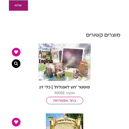
מוצרים קשורים
צפייה מ
פוסטר ‘חץ לאנגלית’ | כלי זין
מקט: 1005E
בחר אפשרויות