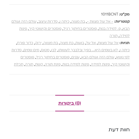
מק"ט:
1011BCNT
קטגוריות:
- אל עול מצוות -
,
בת מצוה
,
כיתה ו
,
סדרות עיצוב
,
עולם הזה ועולם
הבא
,
פ. למידה בנות
,
פוסטרים בחיתוך רגיל
,
פוסטרים וקישוטי קיר
,
פינות
למידה
,
תורה
תגיות:
אל עול מצוות
,
אל על
,
בועות
,
בת מצוה
,
בת מצווה
,
ירוק
,
כדור פורח
,
כיתה ו
,
לא בשמים היא... בפיך ובלבבך לעשותו
,
לבן
,
מטוס
,
מים שמים
,
סדרות
לפי נושא
,
עולם הזה ועולם הבא
,
עננים
,
פוסטרים בחיתוך רגיל
,
פוסטרים
וקישוטי קיר
,
פינות למידה
,
פינות למידה בנות
,
פינת תורה
,
קשת
,
תורה
,
תכלת
(0) ביקורות
חוות דעת