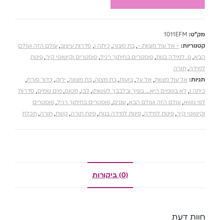
מק"ט:
1011EFM
קטגוריות:
- אל עול מצוות -
,
בת מצוה
,
כיתה ו
,
סדרות עיצוב
,
עולם הזה ועולם
הבא
,
פ. למידה בנות
,
פוסטרים בחיתוך רגיל
,
פוסטרים וקישוטי קיר
,
פינות
למידה
,
תורה
תגיות:
אל עול מצוות
,
אל על
,
בועות
,
בת מצוה
,
בת מצווה
,
ירוק
,
כדור פורח
,
כיתה ו
,
לא בשמים היא... בפיך ובלבבך לעשותו
,
לבן
,
מטוס
,
מים שמים
,
סדרות
לפי נושא
,
עולם הזה ועולם הבא
,
עננים
,
פוסטרים בחיתוך רגיל
,
פוסטרים
וקישוטי קיר
,
פינות למידה
,
פינות למידה בנות
,
פינת תורה
,
קשת
,
תורה
,
תכלת
(0) ביקורות
חוות דעת