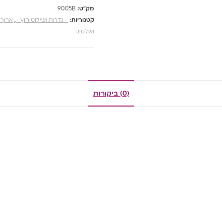
מק"ט:
9005B
קטגוריות:
- גדרות ושילוט חוץ -
,
ארוך 
ושלטים
(0) ביקורות