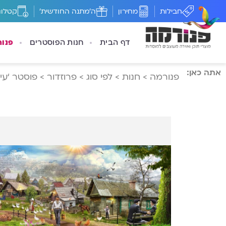
חבילות
מחירון
ה'מתנה החודשית'
קטלוג
דף הבית
חנות הפוסטרים
פנו
אתה כאן:
פנורמה
>
חנות
>
לפי סוג
>
פרוזדור
>
פוסטר ‘עיי