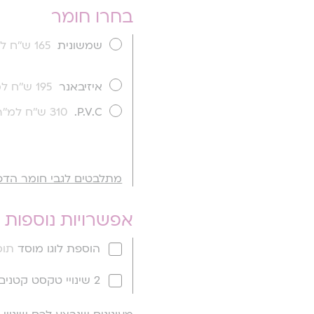
בחרו חומר
שמשונית
165 ש''ח למ''ר
איזיבאנר
195 ש''ח למ''ר
P.V.C.
310 ש''ח למ''ר
מתלבטים לגבי חומר הדפ
אפשרויות נוספות
הוספת לוגו מוסד
תוספ
2 שינויי טקסט קטנים