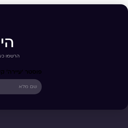
הי
הרשמו כע
פוסטר ‘עיירה’ קי