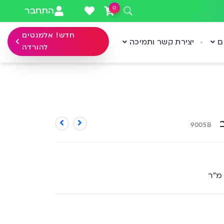
0
התחבר
חדש! אלמנטים
ם
יצירת קשר ותמיכה
להורדה
ב
9005B
 מ”ר