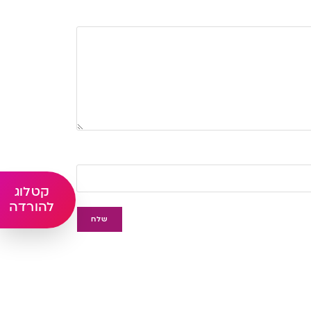
קטלוג
להורדה