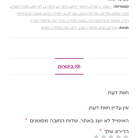
קטגוריות:
- טבע -
,
זמרה
,
כישורי חיים
,
כיתה א
,
כיתה ב
,
לפי סוג
,
מעגל השנה
,
מפרי עטינו
,
סדרות
,
סדרות עיצוב
,
עברית
,
פ. למידה בנים
,
פוסטרים בחיתוך
רגיל
,
פוסטרים וקישוטי קיר
,
פינות למידה
,
קהל יעד
,
תלמודי תורה
תגיות:
איורים
,
בנים
,
וקטורי
,
טבע
,
ירוק
,
סט
,
צמחיה
,
שמים
(0) ביקורות
חוות דעת
אין עדיין חוות דעת.
האימייל לא יוצג באתר.
שדות החובה מסומנים
*
הדירוג שלך
*