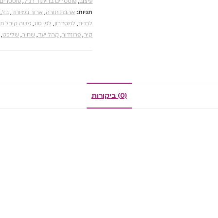
עיצוב
,
פוסטרים בחיתוך רגיל
,
פוסטרים 
תגיות:
אהבת תורה
,
ארוך במיוחד
,
בז'
,
לבנים
,
למסדרון
,
לפי סוג
,
משה קיבל תור
קיר
,
פרוזדור
,
קהל יעד
,
שחור
,
שליכט
,
(0) ביקורות