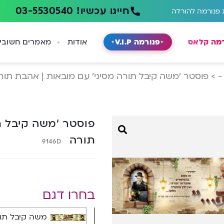
חייגו עכשיו! 03-5530540
 פנורמה להורדה
רמה קלאס
פנורמה V.I.P
אודות
מאמרים חשובי
-
>
פוסטר ‘משה קיבל תורה מסיני’ עם מובאות | אהבת תור
פוסטר ‘משה קיבל ת
תורה
9146D
בחרו דגם
משה קיבל תורה 