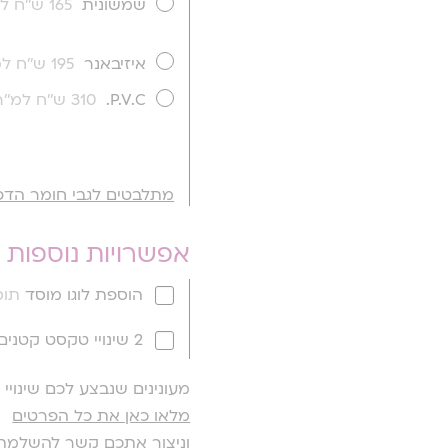
שמשונית
165 ש''ח למ''ר
איזיבאנר
195 ש''ח למ''ר
P.V.C.
310 ש''ח למ''ר
מתלבטים לגבי חומר הדפ
אפשרויות נוספות
הוספת לוגו מוסד
תוספ
2 שינויי טקסט קטנים
מעונינים שנבצע לכם שינוי
מלאו כאן את כל הפרטים
וניצור אתכם קשר להשלמת