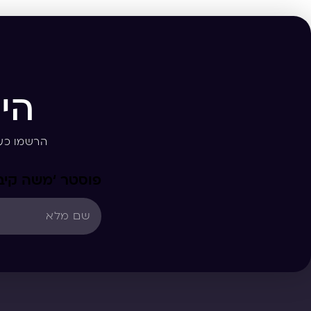
הי
הרשמו כע
פוסטר ‘משה קיבל