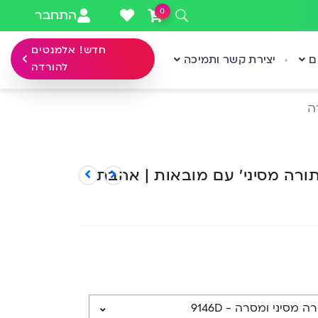
0
התחבר
חדש! אלמנטים
ם
יצירת קשר ותמיכה
להורדה
ה
ורה מסיני’ עם מובאות | אהבת
מסיני ומסרה - 9146D