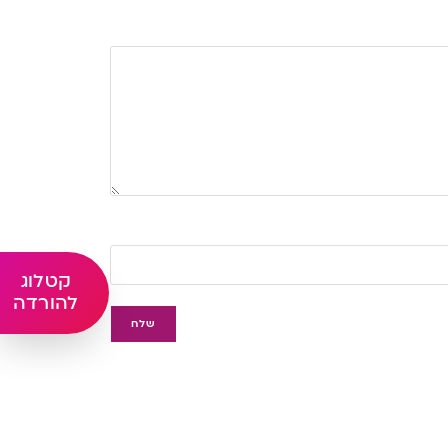
קטלוג
להורדה