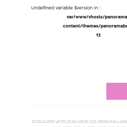
: Undefined variable $version in
/var/www/vhosts/panorama
content/themes/panoramabsd
12
בנים -
,
ארוך במיוחד
,
גדולי ישראל
,
הגדלת חללים
,
למסדרון
,
סדרות