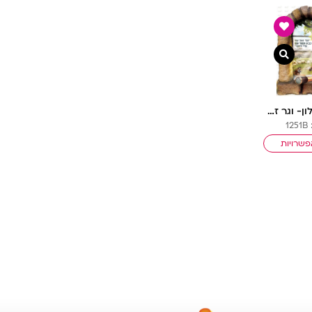
צפייה מהירה
פוסטר ‘חלון- וגר זאב עם כבש’ | חלונות גלות וגאולה
1
שרויות