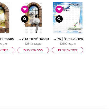
צפייה מהירה
צפייה מהירה
פינת ‘עברית’ | אל עול מצוות
פוסטר ‘חלון- הנה אנכי שולח לכם’ ילד יושב | חלונות גלות וגאולה
מקט: 1011C
מקט: 1251Ia
מקט: 251B
בחר אפשרויות
בחר אפשרויות
בחר אפ