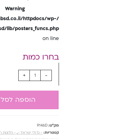
Warning
bsd.co.il/httpdocs/wp-
/lib/posters_funcs.php
on line
+
-
הוספה לסל
מק"ט:
9146D
קטגוריות:
- גדולי ישראל -
,
- חלונות ר