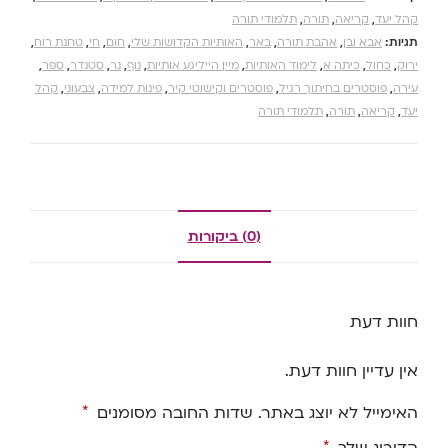
קהל יעד
,
קריאה
,
תורה
,
תלמודי תורה
תגיות:
אבא ובן
,
אהבת תורה
,
באר
,
האותיות הקדושות שלי
,
חום
,
חי
,
טחנת רוח
,
ירוק
,
כחול
,
כיתה א
,
לימוד האותיות
,
מיין הייליגע אותיות
,
נוף
,
נר
,
סטנדר
,
ספר
,
עירה
,
פוסטרים בחיתוך רגיל
,
פוסטרים וקישוטי קיר
,
פינות למידה
,
צבעוני
,
קהל
יעד
,
קריאה
,
תורה
,
תלמודי תורה
(0) ביקורות
חוות דעת
אין עדיין חוות דעת.
האימייל לא יוצג באתר.
שדות החובה מסומנים
*
הדירוג שלך
*