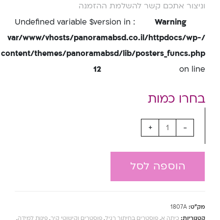
וניצור אתכם קשר להשלמת ההזמנה
: Undefined variable $version in
Warning
/var/www/vhosts/panoramabsd.co.il/httpdocs/wp-
content/themes/panoramabsd/lib/posters_funcs.php
12
on line
+
-
הוספה לסל
מק"ט:
1807A
קטגוריות:
כיתה א
,
פוסטרים בחיתוך רגיל
,
פוסטרים וקישוטי קיר
,
פינות למידה
,