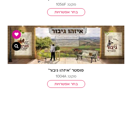
מקט: 1056F
בחר אפשרויות
צפייה מ
פוסטר ‘איזהו גיבור’
מקט: 1004A
בחר אפשרויות