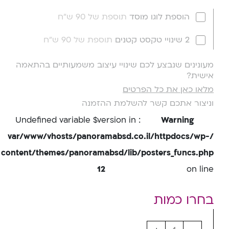
הוספת לוגו מוסד
תוספת של 90 ש"ח
2 שינויי טקסט קטנים
תוספת של 90 ש"ח
מעונינים שנבצע לכם שינויי עיצוב משמעותיים בהתאמה
אישית?
מלאו כאן את כל הפרטים
וניצור אתכם קשר להשלמת ההזמנה
: Undefined variable $version in
Warning
/var/www/vhosts/panoramabsd.co.il/httpdocs/wp-
content/themes/panoramabsd/lib/posters_funcs.php
12
on line