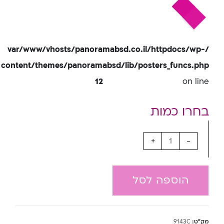
/var/www/vhosts/panoramabsd.co.il/httpdocs/wp-
content/themes/panoramabsd/lib/posters_funcs.php
12
on line
+
-
הוספה לסל
מק"ט:
9143C