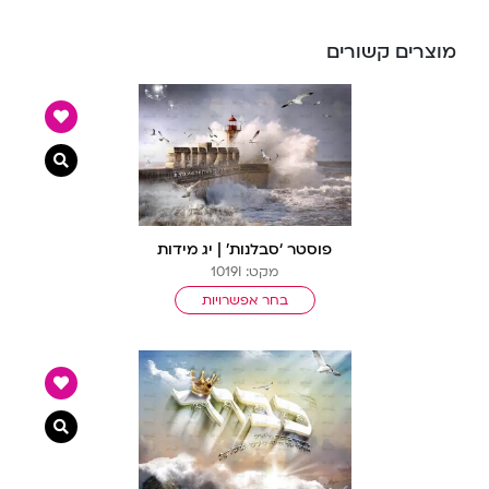
מוצרים קשורים
צפייה מ
פוסטר ‘סבלנות’ | יג מידות
מקט: 1019I
בחר אפשרויות
צפייה מ